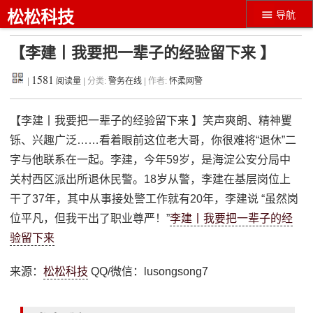
松松科技
导航
【李建丨我要把一辈子的经验留下来 】
1581
|
阅读量
| 分类:
警务在线
| 作者:
怀柔网警
【李建丨我要把一辈子的经验留下来 】笑声爽朗、精神矍
铄、兴趣广泛……看着眼前这位老大哥，你很难将“退休”二
字与他联系在一起。李建，今年59岁，是海淀公安分局中
关村西区派出所退休民警。18岁从警，李建在基层岗位上
干了37年，其中从事接处警工作就有20年，李建说 “虽然岗
位平凡，但我干出了职业尊严！”
李建丨我要把一辈子的经
验留下来
来源：
松松科技
QQ/微信：lusongsong7