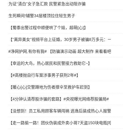
​为证“清白”女子急汇款 民警紧急出动阻诈骗
生死瞬间!辅警34层楼顶拉住轻生男子
【蜀黍出警过程中顺便哄了个娃，超萌[心]】
【“离异美女”视频平台上征婚，30岁男子被骗8万多元：一直没对象
#净网护网,有你有我# 【防骗演示动画 超大制作 来看看吧[并不简单
【幸运的大鸟，热心居民和民警接力救助它~】
【#高楼抛自行车案涉事男子获刑2年#】
【暖心[心]交警蹲地为伤者撑伞至救护车赶到】
【4分钟认清荐股诈骗的套路】#央视曝光网络荐股骗局#
【没想到！员工私用顾客车辆闯祸 逃逸后装成热心人报警】
【走一路偷一路！团伙伪装成外卖小哥7天盗150块电瓶[吃惊]】