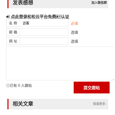
发表感想
加入微信群
点此登录松松云平台免费
认证
名 称
必填
邮 箱
选填
网 址
选填
0
◎已有
人跟帖
相关文章
阅读更多：