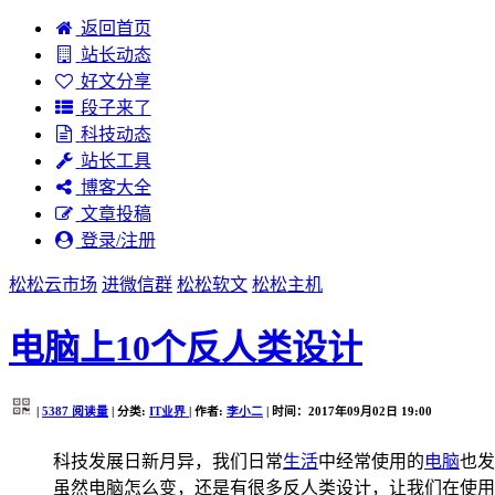
返回首页
站长动态
好文分享
段子来了
科技动态
站长工具
博客大全
文章投稿
登录/注册
松松云市场
进微信群
松松软文
松松主机
电脑上10个反人类设计
|
5387
阅读量
| 分类:
IT业界
| 作者:
李小二
| 时间：2017年09月02日 19:00
科技发展日新月异，我们日常
生活
中经常使用的
电脑
也发
虽然电脑怎么变，还是有很多反人类设计，让我们在使用