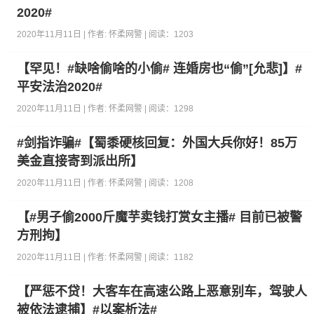
2020#
2020年11月11日 | 作者:
怀柔网警
| 阅读：
1203
【罕见！#缺啥偷啥的小偷# 连婚房也“偷”[允悲]】#
平安法治2020#
2020年11月11日 | 作者:
怀柔网警
| 阅读：
1298
#剑指诈骗#【蜀黍硬核回复：外国大兵你好！85万
美金直接寄到派出所】
2020年11月11日 | 作者:
怀柔网警
| 阅读：
1208
【#男子偷2000斤魔芋卖钱打赏女主播# 目前已被警
方刑拘】
2020年11月11日 | 作者:
怀柔网警
| 阅读：
1182
【严惩不贷！大客车在高速公路上恶意别车，驾驶人
被依法逮捕】#以案析法#