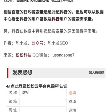
12月，百度App月活跃用户数达5.44亿。
相信百度的日均搜索量是绝对超抖音的，但也可以从数据
中心看出抖音的用户基数及
抖音
用户的搜索需求量。
另，抖音在数据中特别提起搜索量的原因值得深思哦。
作者：陈小龙，
公众号
：陈小龙SEO
来源：
松松科技
QQ/微信：lusongsong7
发表感想
加入微信群
点此登录松松云平台免费
认证
名 称
必填
邮 箱
选填
网 址
选填