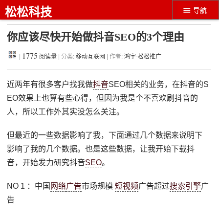
松松科技
导航
你应该尽快开始做抖音SEO的3个理由
1775
|
阅读量
| 分类:
移动互联网
| 作者:
鸿宇-松松推广
近两年有很多客户找我做
抖音
SEO相关的业务，在抖音的S
EO效果上也算有些心得，但因为我是个不喜欢刷抖音的
人，所以工作外其实没怎么关注。
但最近的一些数据影响了我，下面通过几个数据来说明下
影响了我的几个数据。也是这些数据，让我开始下载抖
音，开始发力研究抖音
SEO
。
NO 1 ：中国
网络
广告
市场规模
短视频
广告超过
搜索引擎
广
告