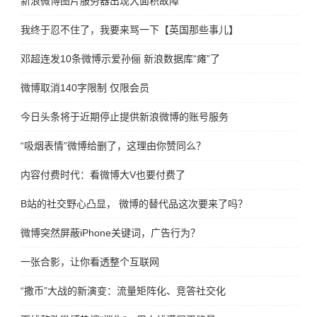
新浪微博图片服务器出现大面积故障
我终于忍不住了，我要来骂一下【英国那些事儿】
邓超连发10条微博示爱孙俪 新浪数据库“瘫”了
微博取消140字限制 仅限会员
今日头条将于近期停止提供新浪微博的账号服务
“吸烟表情”微博给删了，这理由你赞同么？
内容付费时代：看微博大V也要付费了
B站的社交野心凸显， 微博的替代品这次要来了吗？
微博突然屏蔽iPhone关键词，广告行为？
一张合影，让你看透整个互联网
“撒币”大战的新演变：流量矩阵化、竞答社交化