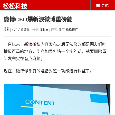
松松科技
导航
微博CEO爆新浪微博重磅能
3747
|
阅读量
| 分类:
IT业界
| 作者:
鸿宇-松松推广
一直以来，
新浪
微博
内容发布之后无法修改都是网友们吐
槽最严重的地方，毕竟如果打错一个字的话，就要删除重
新发布实在有点麻烦。
现在，微博似乎真的准备对这一功能进行调整了。