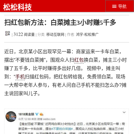
松松科技
导航
扫红包新方法：白菜摊主3小时赚5千多
3122
|
阅读量
| 分类:
移动互联网
| 作者:
鸿宇-松松推广
近日，北京某小区出现罕见一幕：商家运来一卡车白菜，
摆出“不要钱白菜摊”，围观众人扫
红包
换白菜，摊主三小时
赚了五千多，比平时赚得多出好几倍。 视频中，摊主叫
到：“
手机
扫描红包码，把红包转给我，免费领白菜。现场
一大帮中老年人参与，有老人问自己手机不能扫怎么办?摊
主说回家叫儿子。