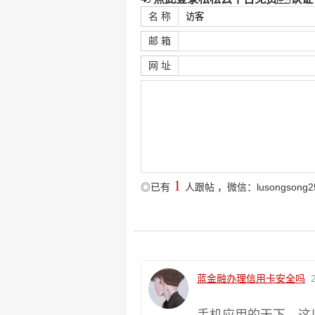
名 称
邮 箱
网 址
1
◎已有
人跟帖
，微信：lusongsong2
蓝金融办理信用卡安全吗
2