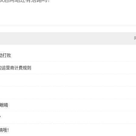
以后网站还有活路吗？
动打败
的运营商计费规则
眼睛
？
稿哦！