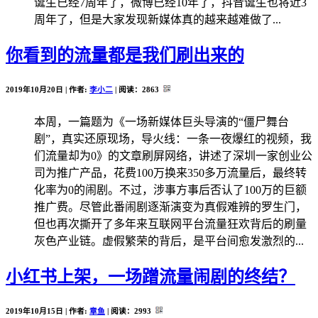
诞生已经7周年了，微博已经10年了，抖音诞生也将近3
周年了，但是大家发现新媒体真的越来越难做了...
你看到的流量都是我们刷出来的
2019年10月20日 | 作者:
李小二
| 阅读：
2863
本周，一篇题为《一场新媒体巨头导演的“僵尸舞台
剧”，真实还原现场，导火线：一条一夜爆红的视频，我
们流量却为0》的文章刷屏网络，讲述了深圳一家创业公
司为推广产品，花费100万换来350多万流量后，最终转
化率为0的闹剧。不过，涉事方事后否认了100万的巨额
推广费。尽管此番闹剧逐渐演变为真假难辨的罗生门，
但也再次撕开了多年来互联网平台流量狂欢背后的刷量
灰色产业链。虚假繁荣的背后，是平台间愈发激烈的...
小红书上架，一场蹭流量闹剧的终结？
2019年10月15日 | 作者:
章鱼
| 阅读：
2993