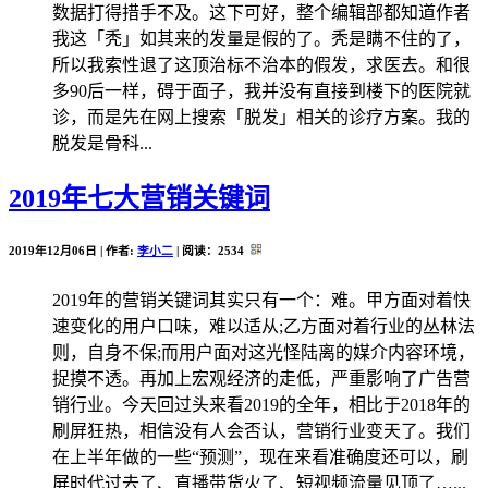
数据打得措手不及。这下可好，整个编辑部都知道作者
我这「秃」如其来的发量是假的了。秃是瞒不住的了，
所以我索性退了这顶治标不治本的假发，求医去。和很
多90后一样，碍于面子，我并没有直接到楼下的医院就
诊，而是先在网上搜索「脱发」相关的诊疗方案。我的
脱发是骨科...
2019年七大营销关键词
2019年12月06日 | 作者:
李小二
| 阅读：
2534
2019年的营销关键词其实只有一个：难。甲方面对着快
速变化的用户口味，难以适从;乙方面对着行业的丛林法
则，自身不保;而用户面对这光怪陆离的媒介内容环境，
捉摸不透。再加上宏观经济的走低，严重影响了广告营
销行业。今天回过头来看2019的全年，相比于2018年的
刷屏狂热，相信没有人会否认，营销行业变天了。我们
在上半年做的一些“预测”，现在来看准确度还可以，刷
屏时代过去了、直播带货火了、短视频流量见顶了…...