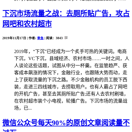
下沉市场流量之战：去厕所贴广告，攻占
网吧和农村超市
2019年11月17日 | 作者:
章鱼
| 阅读：
3843
2019年，“下沉”已经成为一个炙手可热的关键词。电商
下沉，VC下沉，县域经济、农村市场……一时之间，人
人谈论这些话题，试图从中分一杯羹。在监管趋严、获
客成本飙涨的情况下，金融行业，也跟随大势而动，走
上了获取流量的下沉之路。不少金融机构的员工脱下西
装，走进三四线城市，去捞取用户。也有人霸占了网吧
的开机广告，甚至去其厕所贴广告;还有人去农村刷墙，
在农村超市装个小电视，轮播广告。下沉市场的流量战
场，已...
微信公众号每天90%的原创文章阅读量不