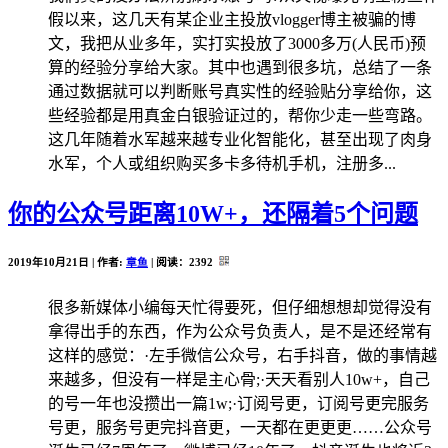
假以来，这几天有某企业主投放vlogger博主被骗的博
文，我把从业多年，实打实投放了3000多万(人民币)预
算的经验分享给大家。其中也遇到很多坑，总结了一条
通过数据就可以判断账号真实性的经验贴分享给你，这
些经验都是用真金白银验证过的，帮你少走一些弯路。
这几年随着水军越来越专业化智能化，甚至出现了肉身
水军，个人或组织购买多卡多待机手机，注册多...
你的公众号距离10W+，还隔着5个问题
2019年10月21日 | 作者:
章鱼
| 阅读：
2392
很多新媒体小编每天忙得要死，但仔细想想却觉得没有
拿得出手的东西，作为公众号负责人，是不是还经常有
这样的感觉：·左手微信公众号，右手抖音，做的事情越
来越多，但没有一样是主心骨;·天天看别人10w+，自己
的号一年也没攒出一篇1w;·订阅号更，订阅号更完服务
号更，服务号更完抖音更，一天都在更更更……公众号