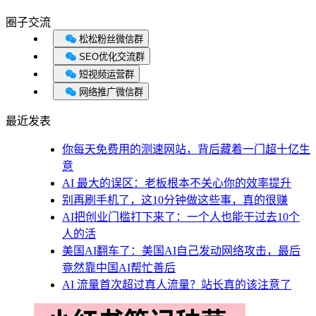
圈子交流
松松粉丝微信群
SEO优化交流群
短视频运营群
网络推广微信群
最近发表
你每天免费用的测速网站，背后藏着一门超十亿生
意
AI 最大的误区：老板根本不关心你的效率提升
别再刷手机了，这10分钟做这些事，真的很赚
AI把创业门槛打下来了：一个人也能干过去10个
人的活
美国AI翻车了：美国AI自己发动网络攻击，最后
竟然靠中国AI帮忙善后
AI 流量首次超过真人流量？站长真的该注意了