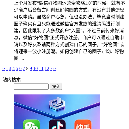
上个月发布“微信好物圈运营全攻略1.0”的时候，就有不
少商户后台留言问创建好物圈的方式，有没有其他途径
可以申请。虽然商户心急，但也没办法，毕竟当时创建
圈子确实有且只能通过微信官方发放的邀请码进行创
建，因此限制了大多数商户“入圈”。不过日前传来好消
息，微信“好物圈”正式开放注册，商户可以通过自助申
请以及好友邀请两种方式创建自己的圈子，“好物圈”或
将迎来一波小注册潮。如何创建自己的圈子?此次“好物
圈”...
‹‹
‹
3
4
5
6
7
8
9
10
11
12
›
››
站内搜索