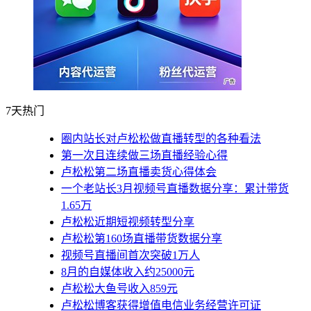
7天热门
圈内站长对卢松松做直播转型的各种看法
第一次且连续做三场直播经验心得
卢松松第二场直播卖货心得体会
一个老站长3月视频号直播数据分享：累计带货
1.65万
卢松松近期短视频转型分享
卢松松第160场直播带货数据分享
视频号直播间首次突破1万人
8月的自媒体收入约25000元
卢松松大鱼号收入859元
卢松松博客获得增值电信业务经营许可证