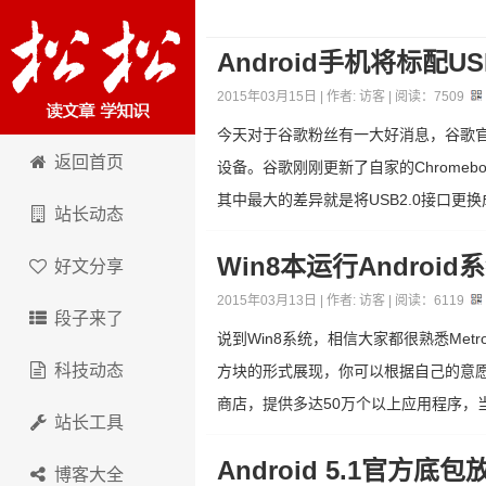
Android手机将标配U
2015年03月15日 | 作者:
访客
| 阅读：
7509
今天对于谷歌粉丝有一大好消息，谷歌官方现
松松科技
返回首页
设备。谷歌刚刚更新了自家的Chromeb
其中最大的差异就是将USB2.0接口更换成了
站长动态
Win8本运行Androi
好文分享
2015年03月13日 | 作者:
访客
| 阅读：
6119
段子来了
说到Win8系统，相信大家都很熟悉Met
科技动态
方块的形式展现，你可以根据自己的意愿
商店，提供多达50万个以上应用程序，当
站长工具
Android 5.1官方
博客大全