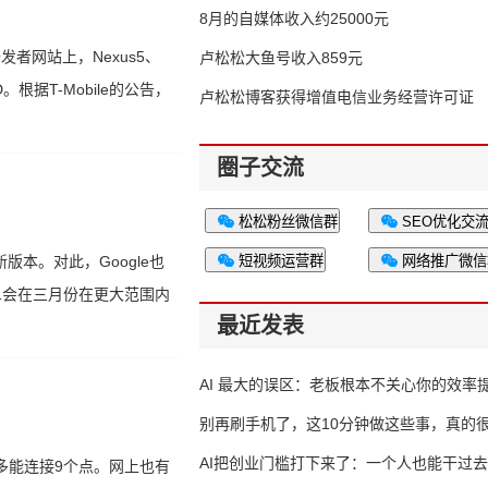
8月的自媒体收入约25000元
发者网站上，Nexus5、
卢松松大鱼号收入859元
D。根据T-Mobile的公告，
卢松松博客获得增值电信业务经营许可证
圈子交流
松松粉丝微信群
SEO优化交
新版本。对此，Google也
短视频运营群
网络推广微信
.1会在三月份在更大范围内
最近发表
AI 最大的误区：老板根本不关心你的效率
别再刷手机了，这10分钟做这些事，真的
AI把创业门槛打下来了：一个人也能干过去
多能连接9个点。网上也有