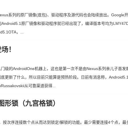
于Nexus系列的原厂镜像(底包)、驱动程序及源代码也会陆续放出。Google开
三款设备的Android5.1原厂镜像和驱动程序就已经出现了，编译版本号均为LMY47
.1OTA，...
装登场！
了入门级的AndroidOne机器上，这也是第一次不是由Nexus系列亲儿子首发
.1到底更新了什么，所以目前只能算是预热阶段。日前有消息称，Android5
Russakovskii从可靠渠道获得...
图形锁（九宫格锁）
点阵，按次序连接数个点从而达到锁定/解锁的功能。最少需要连接4个点，最