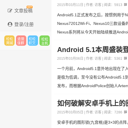
2015年03月11日 | 作者:
访客
| 阅读：
5913
文章投稿
Android5.1正式发布之后，按惯例用
Nexus72012Wi-Fi、Nexus10
登录/注册
Nexus系列将从今天开始陆续推送Android5
Android 5.1本周盛
松松
进微
松松
松松
2015年03月06日 | 作者:
访客
| 阅读：
5361
一个月前，Android5.1意外地出现在
是极为低调，至今没有公布Android5
云市
信群
软文
主机
发布，而根据AndroidPolice创始人Artem
如何破解安卓手机上的
场
2015年03月05日 | 作者:
访客
| 阅读：
7286
安卓手机的图形锁(九宫格)是3×3的