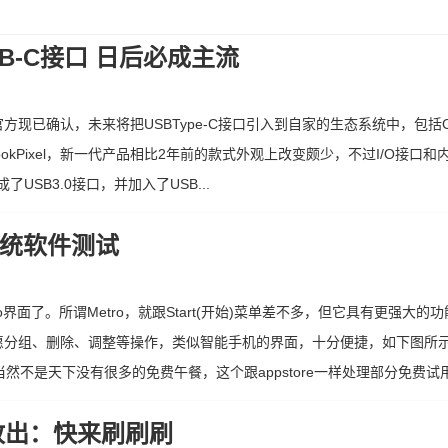
SB-C接口 日后必成主流
已确认，未来将把USBType-C接口引入到自家的生态系统中，包括Chrom
ookPixel，新一代产品相比2年前的款式外观上改变颇少，不过I/O接口
USB3.0接口，并加入了USB...
d系统软件测试
ro界面了。所谓Metro，就跟Start(开始)菜单差不多，但它具有更强大
分组、删除、调整等操作，类似智能手机的界面，十分便捷，如下图所示：
然不是天下没有很多的免费午餐，这个跟appstore一样处理部分免费试用
底包放出：快来刷刷刷