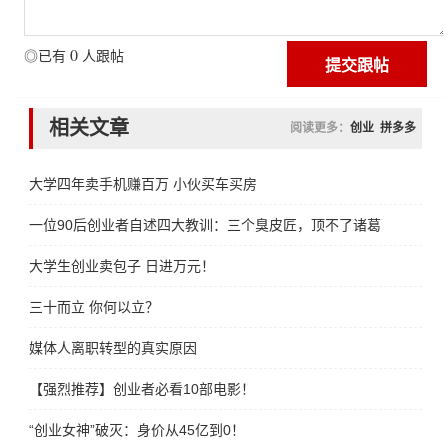
0
◎已有
人跟帖
相关文章
阅读更多：
创业
拼多多
大学四年卖手机赚百万 小伙买车买房
一位90后创业者自述四大教训：三个臭皮匠，顶不了诸葛亮
大学生创业卖包子 日进万元！
三十而立 你何以立？
媒体人离职转型的真实原因
【强烈推荐】创业者必看10部电影！
“创业女神”破灭：身价从45亿到0！