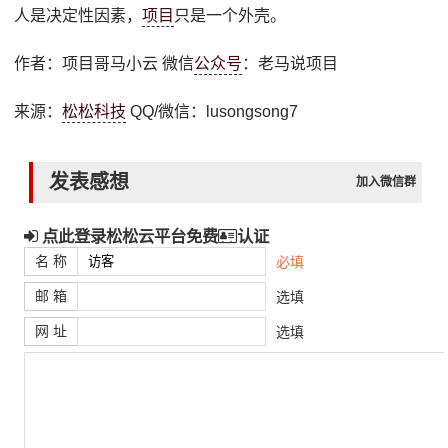
人是决定性因素，
项目
只是一个外壳。
作者：项目哥马小云 微信
公众号
：老马说项目
来源：
松松科技
QQ/微信：lusongsong7
发表感想
加入微信群
点此登录松松云平台免费
认证
名 称
必填
邮 箱
选填
网 址
选填