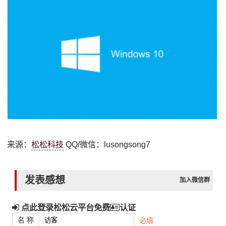
来源：
松松科技
QQ/微信：lusongsong7
发表感想
加入微信群
点此登录松松云平台免费
认证
名 称
必填