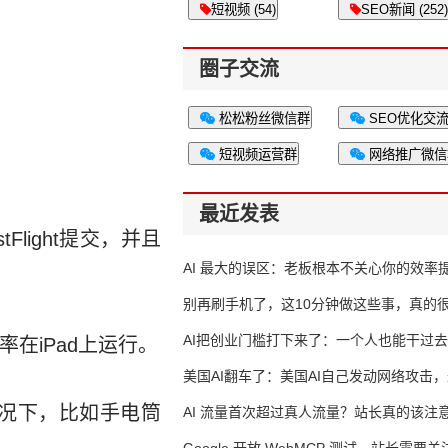
短视频 (54)
SEO新闻 (252)
圈子交流
松松粉丝微信群
SEO优化交
短视频运营群
网络推广微信
最近发表
tFlight提交，并且
AI 最大的误区：老板根本不关心你的效率
别再刷手机了，这10分钟做这些事，真的
AI把创业门槛打下来了：一个人也能干过去
辨率在iPad上运行。
人的活
美国AI翻车了：美国AI自己发动网络攻击
的情况下，比如手电筒
竟然靠中国AI帮忙善后
AI 流量首次超过真人流量？站长真的该注