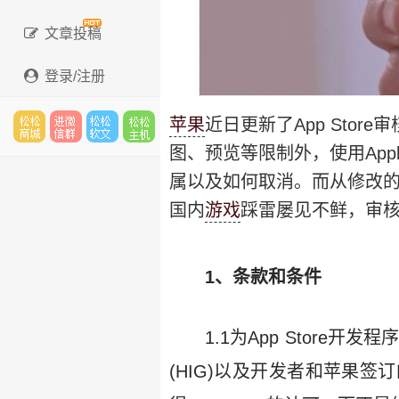
文章投稿
登录/注册
苹果
近日更新了App Sto
图、预览等限制外，使用App
松松
进微
松松
松松
属以及如何取消。而从修改的政
国内
游戏
踩雷屡见不鲜，审
云市
信群
软文
主机
1、条款和条件
场
1.1为App Store开发程
(HIG)以及开发者和苹果