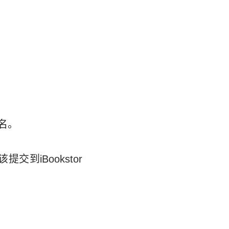
。
。
除名。
交到iBookstor