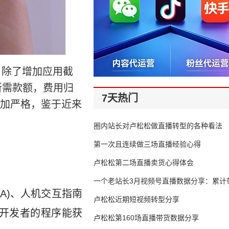
。除了增加应用截
所需款额，费用归
7天热门
更加严格，鉴于近来
圈内站长对卢松松做直播转型的各种看法
第一次且连续做三场直播经验心得
卢松松第二场直播卖货心得体会
一个老站长3月视频号直播数据分享：累计带
t(PLA)、人机交互指南
65万
卢松松近期短视频转型分享
助开发者的程序能获
卢松松第160场直播带货数据分享