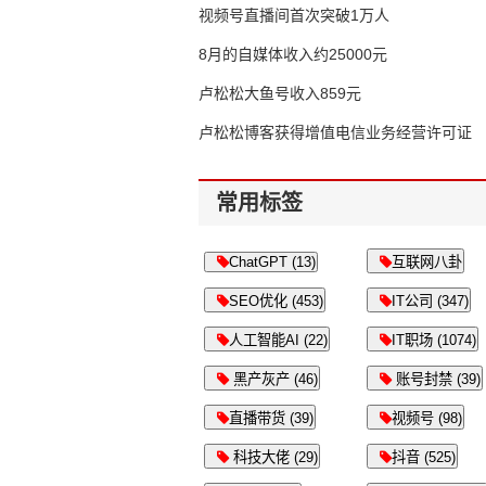
视频号直播间首次突破1万人
8月的自媒体收入约25000元
卢松松大鱼号收入859元
卢松松博客获得增值电信业务经营许可证
常用标签
ChatGPT (13)
互联网八卦
SEO优化 (453)
IT公司 (347)
人工智能AI (22)
IT职场 (1074)
黑产灰产 (46)
账号封禁 (39)
直播带货 (39)
视频号 (98)
科技大佬 (29)
抖音 (525)