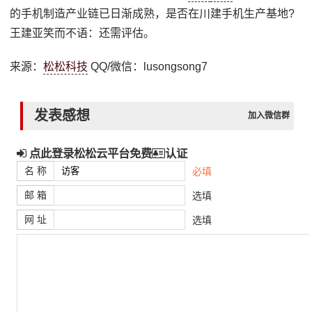
的手机制造产业链已日渐成熟，是否在川建手机生产基地?
王建亚笑而不语：还需评估。
来源：
松松科技
QQ/微信：lusongsong7
发表感想
加入微信群
点此登录松松云平台免费
认证
名 称
必填
邮 箱
选填
网 址
选填