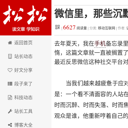
微信里，那些沉默
6627
|
阅读量
| 分类:
移动互联网
| 作者:
松松科技
返回首页
去年夏天，我在
手机
备忘录
惰，这篇文章就一直被搁置
站长动态
最近反思微信这种社交平台
好文分享
当我们越来越疲惫于应对
段子来了
是：一个看不清面容的人站
科技动态
时而沉醉、时而失落、时而
站长工具
观众是谁，他重新哼着自己
博客大全