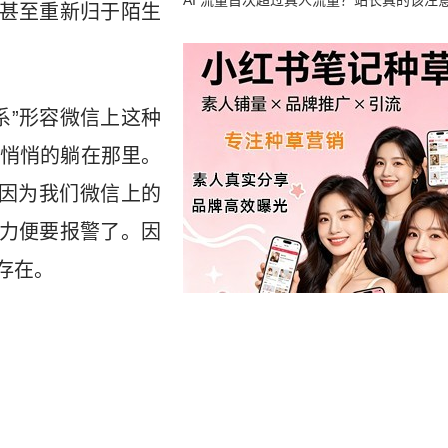
竟然靠中国AI帮忙善后
AI 流量首次超过真人流量？站长真的该注
，甚至重新归于陌生
系”形容微信上这种
悄悄的躺在那里。
是因为我们微信上的
受力便要报警了。因
存在。