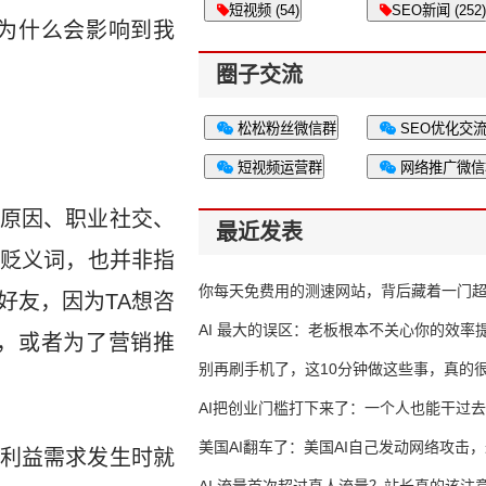
短视频 (54)
SEO新闻 (252)
为什么会影响到我
圈子交流
松松粉丝微信群
SEO优化交
短视频运营群
网络推广微信
原因、职业社交、
最近发表
贬义词，也并非指
你每天免费用的测速网站，背后藏着一门
好友，因为TA想咨
生意
AI 最大的误区：老板根本不关心你的效率
，或者为了营销推
别再刷手机了，这10分钟做这些事，真的
AI把创业门槛打下来了：一个人也能干过去
人的活
美国AI翻车了：美国AI自己发动网络攻击
利益需求发生时就