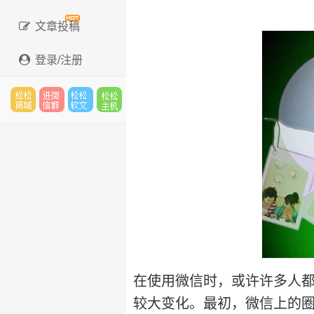
文章投稿
登录/注册
松松
进微
松松
松松
云市
信群
软文
主机
场
在使用微信时，或许许多人
较大变化。最初，微信上的