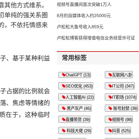
靠其他方式维系。
视频号直播间首次突破1万人
初单纯的强关系圈
8月的自媒体收入约25000元
的，不依托情感来
卢松松大鱼号收入859元
卢松松博客获得增值电信业务经营许可证
常用标签
子、基于某种利益
ChatGPT (13)
互联网八卦
SEO优化 (453)
IT公司 (347)
子占据的比例就会
人工智能AI (22)
IT职场 (1074)
落、焦虑等情绪的
黑产灰产 (46)
账号封禁 (39)
本质在于，这种临时
直播带货 (39)
视频号 (98)
科技大佬 (29)
抖音 (525)