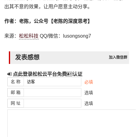
出其不意的效果，让用户愿意主动分享。
作者：老陈，公众号【老陈的深度思考】
来源：
松松科技
QQ/微信：lusongsong7
发表感想
加入微信群
点此登录松松云平台免费
认证
名 称
必填
邮 箱
选填
网 址
选填