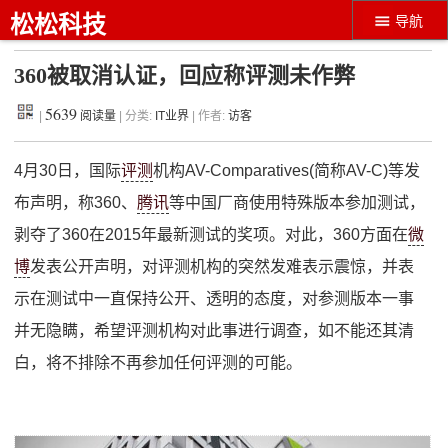
松松科技
导航
360被取消认证，回应称评测未作弊
5639
|
阅读量
| 分类:
IT业界
| 作者:
访客
4月30日，国际
评测
机构AV-Comparatives(简称AV-C)等发
布声明，称360、
腾讯
等中国厂商使用特殊版本参加测试，
剥夺了360在2015年最新测试的奖项。对此，360方面在
微
博
发表公开声明，对评测机构的突然发难表示震惊，并表
示在测试中一直保持公开、透明的态度，对参测版本一事
并无隐瞒，希望评测机构对此事进行调查，如不能还其清
白，将不排除不再参加任何评测的可能。