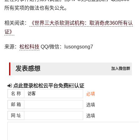
所有奖项的做法也有失公允。
相关阅读：
《世界三大杀软测试机构：取消奇虎360所有认
证》
来源：
松松科技
QQ/微信：lusongsong7
发表感想
加入微信群
点此登录松松云平台免费
认证
名 称
必填
邮 箱
选填
网 址
选填