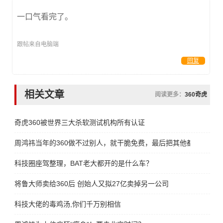
一口气看完了。
跟帖来自电脑端
回复
相关文章
阅读更多：
360奇虎
奇虎360被世界三大杀软测试机构所有认证
周鸿祎当年的360做不过别人，就干脆免费，最后把其他都干掉
科技圈座驾整理，BAT老大都开的是什么车？
将鲁大师卖给360后 创始人又拟27亿卖掉另一公司
科技大佬的毒鸡汤,你们千万别相信