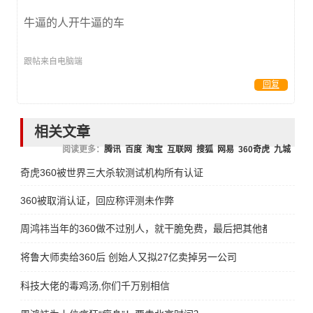
牛逼的人开牛逼的车
跟帖来自电脑端
回复
相关文章
阅读更多：
腾讯
百度
淘宝
互联网
搜狐
网易
360奇虎
九城
奇虎360被世界三大杀软测试机构所有认证
360被取消认证，回应称评测未作弊
周鸿祎当年的360做不过别人，就干脆免费，最后把其他都干掉
将鲁大师卖给360后 创始人又拟27亿卖掉另一公司
科技大佬的毒鸡汤,你们千万别相信