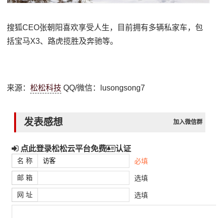
搜狐CEO张朝阳喜欢享受人生，目前拥有多辆私家车，包
括宝马X3、路虎揽胜及奔驰等。
来源：
松松科技
QQ/微信：lusongsong7
发表感想
加入微信群
点此登录松松云平台免费
认证
名 称
必填
邮 箱
选填
网 址
选填