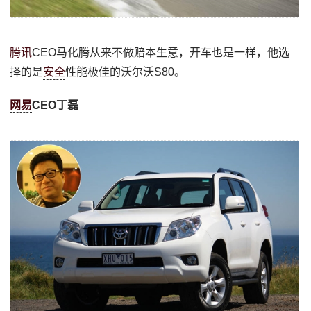
腾讯
CEO马化腾从来不做赔本生意，开车也是一样，他选
择的是
安全
性能极佳的沃尔沃S80。
网易
CEO丁磊