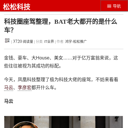
松松科技
导航
科技圈座驾整理，BAT老大都开的是什么
车？
3720
|
阅读量
| 分类:
IT业界
| 作者:
鸿宇-松松推广
金钱、豪车、大House、美女……对于亿万富翁来说，这
些往往被视为其成功的标配。
今天，凤凰科技整理了极为科技大佬的座驾，不妨来看看
马云
、
李彦宏
都开什么车。
马云