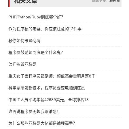
相关文章
阅读更多：
程序员
PHP/Python/Ruby到底哪个好？
作为程序猿的老婆：你应该注意的12件事
教你如何破译乱码
程序员鼓励师到底是个什么鬼？
怎样摧毁互联网
重庆女子当程序员鼓励师：颜值高会卖萌月薪8千
科学家研发新技术，程序员要变电脑训练员
中国IT人员平均年薪42689美元，全球排名13
谁再说程序员无趣我跟谁急！
为什么那些互联网大佬都是编程高手？