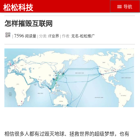
松松科技
导航
怎样摧毁互联网
7596
|
阅读量
| 分类:
IT业界
| 作者:
无名-松松推广
相信很多人都有过毁灭地球、拯救世界的超级梦想，也有