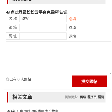
点此登录松松云平台免费
认证
名 称
必填
邮 箱
选填
网 址
选填
0
◎已有
人跟帖
相关文章
阅读更多：
网络
程序员
漏洞
4G来了 中国移动的委屈成长故事