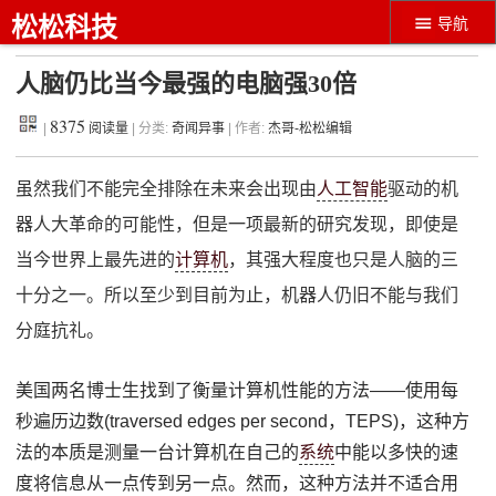
松松科技
导航
人脑仍比当今最强的电脑强30倍
8375
|
阅读量
| 分类:
奇闻异事
| 作者:
杰哥-松松编辑
虽然我们不能完全排除在未来会出现由
人工智能
驱动的机
器人大革命的可能性，但是一项最新的研究发现，即使是
当今世界上最先进的
计算机
，其强大程度也只是人脑的三
十分之一。所以至少到目前为止，机器人仍旧不能与我们
分庭抗礼。
美国两名博士生找到了衡量计算机性能的方法——使用每
秒遍历边数(traversed edges per second，TEPS)，这种方
法的本质是测量一台计算机在自己的
系统
中能以多快的速
度将信息从一点传到另一点。然而，这种方法并不适合用