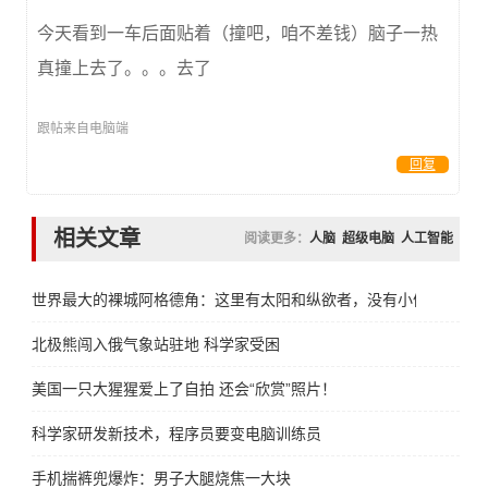
今天看到一车后面贴着（撞吧，咱不差钱）脑子一热
真撞上去了。。。去了
跟帖来自电脑端
回复
相关文章
阅读更多：
人脑
超级电脑
人工智能
世界最大的裸城阿格德角：这里有太阳和纵欲者，没有小偷小摸
北极熊闯入俄气象站驻地 科学家受困
美国一只大猩猩爱上了自拍 还会“欣赏”照片！
科学家研发新技术，程序员要变电脑训练员
手机揣裤兜爆炸：男子大腿烧焦一大块