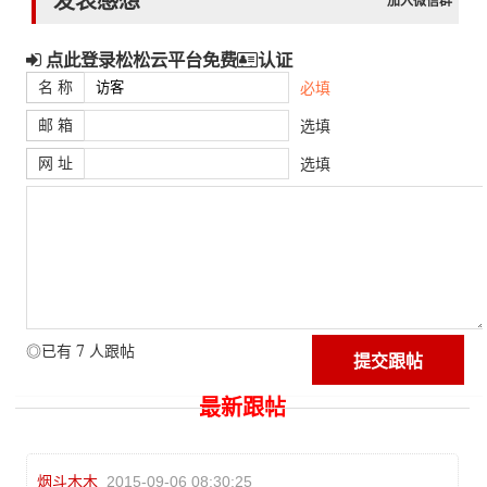
发表感想
加入微信群
点此登录松松云平台免费
认证
名 称
必填
邮 箱
选填
网 址
选填
7
◎已有
人跟帖
最新跟帖
烟斗木木
2015-09-06 08:30:25