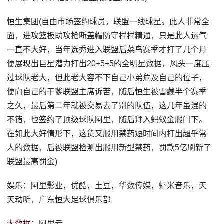
恒生集团(自由市场签约球员，联盟一线球星。此人非常全
面，进攻篮板助攻抢断盖帽防守样样精通，只是此人运气
一直不大好，当年选秀进入联盟后菜鸟赛季才打了几个月
便展现出巨星潜力打出20+5+5的全明星数据，风头一度压
过球队老大，但此老大容不下自己小弟危及自己的位子，
便向自己的干爹联盟主席诉苦，随后恒生被雪藏半个赛季
之久，最后第二年就被交易去了别的队伍，这几年虽混的
不错，也签约了顶级球队阿里，随后拜入蚂蚁金服门下。
在如此大好情形下，这货又服用禁药短时间内打出超乎常
人的数据，后被联盟检测出服用新型禁药，罚款5亿刷新了
联盟最高罚金)
娱乐：阿里影业，优酷，土豆，华数传媒，虾米音乐，天
天动听，广东恒大足球俱乐部
大数据
：阿里云