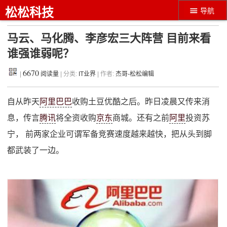
松松科技
导航
马云、马化腾、李彦宏三大阵营 目前来看
谁强谁弱呢？
6670
|
阅读量
| 分类:
IT业界
| 作者:
杰哥-松松编辑
自从昨天
阿里巴巴
收购土豆优酷之后。昨日凌晨又传来消
息，传言
腾讯
将全资收购
京东
商城。还有之前
阿里
投资苏
宁， 前两家企业可谓军备竞赛速度越来越快，把从头到脚
都武装了一边。