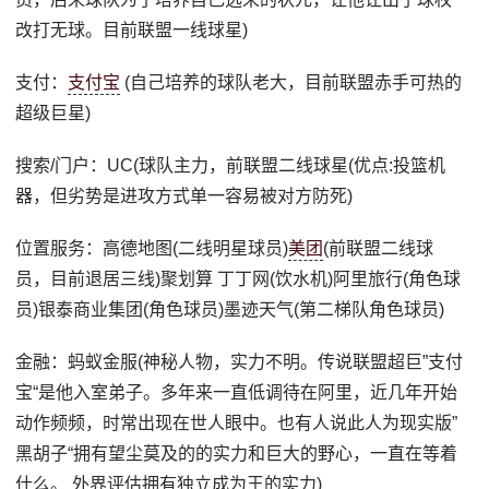
改打无球。目前联盟一线球星)
支付：
支付宝
(自己培养的球队老大，目前联盟赤手可热的
超级巨星)
搜索/门户：UC(球队主力，前联盟二线球星(优点:投篮机
器，但劣势是进攻方式单一容易被对方防死)
位置服务：高德地图(二线明星球员)
美团
(前联盟二线球
员，目前退居三线)聚划算 丁丁网(饮水机)阿里旅行(角色球
员)银泰商业集团(角色球员)墨迹天气(第二梯队角色球员)
金融：蚂蚁金服(神秘人物，实力不明。传说联盟超巨”支付
宝“是他入室弟子。多年来一直低调待在阿里，近几年开始
动作频频，时常出现在世人眼中。也有人说此人为现实版”
黑胡子“拥有望尘莫及的的实力和巨大的野心，一直在等着
什么。 外界评估拥有独立成为王的实力)