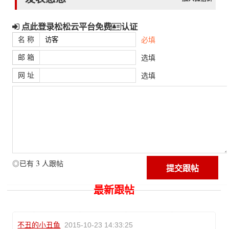
点此登录松松云平台免费
认证
名 称
必填
邮 箱
选填
网 址
选填
3
◎已有
人跟帖
最新跟帖
不丑的小丑鱼
2015-10-23 14:33:25