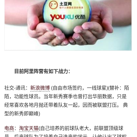
目前阿里阵营有如下战力：
社交-通讯：
新浪
微博
(自由市场签约，一线球星)(替补：陌
陌，功能性球员。当年新秀赛季也曾打出华丽数据，只是
经常喜欢各地月抛还带着队友一起，因而被联盟打压。 典
型的新秀即巅峰)
电商
：
淘宝
天猫
(自己培养的前球队老大，前联盟顶级球
员，后来球队为了培养自己选来的状元，让他让出了球权