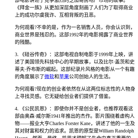
部电影讲述了竞争激烈的芝加哥房地产市场的故事。
《拜金一族》从更加深层角度刻画了人们为了取得商业
上的成功尔虞我诈、互相背叛的丑恶。
为何观看?不幸的是，作为一名销售人员，你会认识到，
商业世界是残忍的。这部1992年的电影揭露了商业世界
的残酷。
3. 《硅谷传奇》：这部电视自制电影于1999年上映，讲
述了美国领先科技中心的早期故事，以及比尔·盖茨和史
蒂夫·乔布斯的崛起。这部纪录片风格的电影从一个有趣
的角度展示了
微软
和
苹果
公司创始人的生活。
为何观看?现在的创业者依然在从这两位标志性的人物身
上寻找灵感。它无疑给创业者们提供了借鉴。
4. 《公民凯恩》：即使你并不是创业者，也推荐观看这
部由奥森·威尔斯1941年推出的杰作。影片围绕着虚构人
物——报业大亨Charles Forster Kane，讲述了他的一生及
其对财富和权力的追求。凯恩的原型是William Randolph