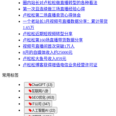
圈内站长对卢松松做直播转型的各种看法
第一次且连续做三场直播经验心得
卢松松第二场直播卖货心得体会
一个老站长3月视频号直播数据分享：累计带货
1.65万
卢松松近期短视频转型分享
卢松松第160场直播带货数据分享
视频号直播间首次突破1万人
8月的自媒体收入约25000元
卢松松大鱼号收入859元
卢松松博客获得增值电信业务经营许可证
常用标签
ChatGPT (13)
互联网八卦
SEO优化 (453)
IT公司 (347)
人工智能AI (22)