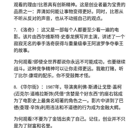
观看的理由?比恩具有创新精神。这是创业者最为宝贵的
品质之一：弄清如何能让事物变得更好。同时，比恩从
不听从反对的声音，也从不动摇自己的观点。
7. 《洛奇》：这又是一部每个人都要至少看一遍的电
影。该片由西尔维斯特·史泰龙撰写并主演，讲述了一个
寂寂无名的拳手洛奇获得与重量级拳王阿波罗争夺拳王
的故事。
为何观看?即使全世界都说你永远不可能成功，也要继续
战斗。这种竞争精神可以让你走得更远。我敢打赌，听
了比尔·康堤的配乐，你不受鼓舞才怪。
8. 《华尔街》：1987年，导演奥利佛·斯通让戈登·盖柯
(迈克尔·道格拉斯饰)凭借“贪婪是个好东西”的座右铭成
为了电影史上最臭名昭著的角色之一。影片中讲到了巴
德(查理·辛饰)利用违法和不道德的行为成为金融大鳄。
为何观看?不要为了金钱出卖了自己。记住，创业并不只
是为了财富和名誉。