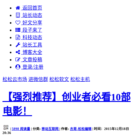
返回首页
站长动态
好文分享
段子来了
科技动态
站长工具
博客大全
文章投稿
登录/注册
松松云市场
进微信群
松松软文
松松主机
【强烈推荐】创业者必看10部
电影！
|
5898
阅读量
| 分类:
移动互联网
| 作者:
杰哥-松松编辑
| 时间：2015年12月18日
20:36