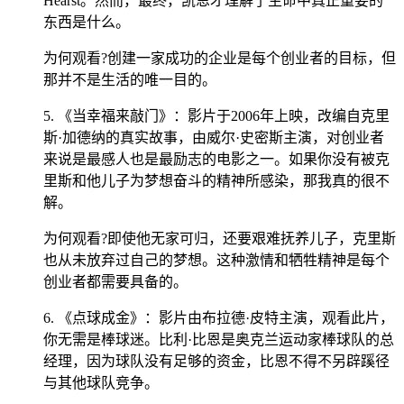
Hearst。然而，最终，凯恩才理解了生命中真正重要的
东西是什么。
为何观看?创建一家成功的企业是每个创业者的目标，但
那并不是生活的唯一目的。
5. 《当幸福来敲门》：影片于2006年上映，改编自克里
斯·加德纳的真实故事，由威尔·史密斯主演，对创业者
来说是最感人也是最励志的电影之一。如果你没有被克
里斯和他儿子为梦想奋斗的精神所感染，那我真的很不
解。
为何观看?即使他无家可归，还要艰难抚养儿子，克里斯
也从未放弃过自己的梦想。这种激情和牺牲精神是每个
创业者都需要具备的。
6. 《点球成金》：影片由布拉德·皮特主演，观看此片，
你无需是棒球迷。比利·比恩是奥克兰运动家棒球队的总
经理，因为球队没有足够的资金，比恩不得不另辟蹊径
与其他球队竞争。