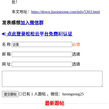
处！
本文地址：
https://down.lusongsong.com/info/5303.html
发表感想
加入微信群
点此登录松松云平台免费
认证
名 称
必填
邮 箱
选填
网 址
选填
◎已有
1
人跟帖
，微信：lusongsong25
最新跟帖