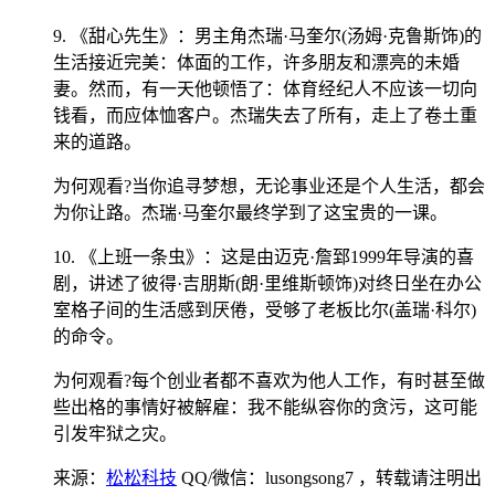
9. 《甜心先生》：男主角杰瑞·马奎尔(汤姆·克鲁斯饰)的
生活接近完美：体面的工作，许多朋友和漂亮的未婚
妻。然而，有一天他顿悟了：体育经纪人不应该一切向
钱看，而应体恤客户。杰瑞失去了所有，走上了卷土重
来的道路。
为何观看?当你追寻梦想，无论事业还是个人生活，都会
为你让路。杰瑞·马奎尔最终学到了这宝贵的一课。
10. 《上班一条虫》：这是由迈克·詹郅1999年导演的喜
剧，讲述了彼得·吉朋斯(朗·里维斯顿饰)对终日坐在办公
室格子间的生活感到厌倦，受够了老板比尔(盖瑞·科尔)
的命令。
为何观看?每个创业者都不喜欢为他人工作，有时甚至做
些出格的事情好被解雇：我不能纵容你的贪污，这可能
引发牢狱之灾。
来源：
松松科技
QQ/微信：lusongsong7
，转载请注明出