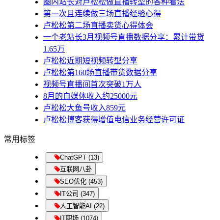
圈内站长对卢松松做直播转型的各种看法
第一次且连续做三场直播经验心得
卢松松第二场直播卖货心得体会
一个老站长3月视频号直播数据分享：累计带货
1.65万
卢松松近期短视频转型分享
卢松松第160场直播带货数据分享
视频号直播间首次突破1万人
8月的自媒体收入约25000元
卢松松大鱼号收入859元
卢松松博客获得增值电信业务经营许可证
常用标签
ChatGPT (13)
互联网八卦
SEO优化 (453)
IT公司 (347)
人工智能AI (22)
IT职场 (1074)