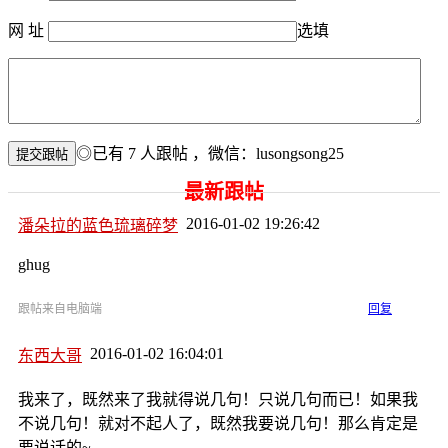
网 址
选填
◎已有
7
人跟帖
，微信：lusongsong25
最新跟帖
2016-01-02 19:26:42
潘朵拉的蓝色琉璃碎梦
ghug
跟帖来自电脑端
回复
2016-01-02 16:04:01
东西大哥
我来了，既然来了我就得说几句！只说几句而已！如果我
不说几句！就对不起人了，既然我要说几句！那么肯定是
要说话的~