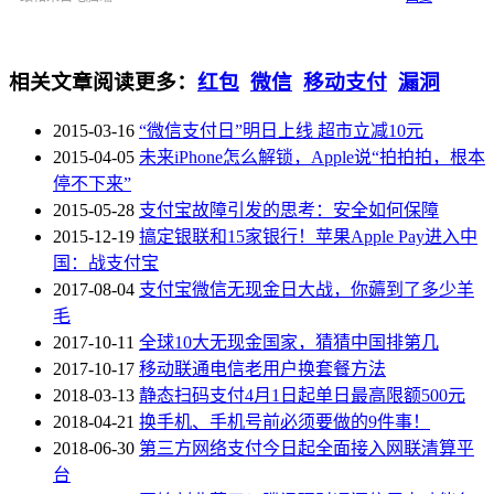
相关文章
阅读更多：
红包
微信
移动支付
漏洞
2015-03-16
“微信支付日”明日上线 超市立减10元
2015-04-05
未来iPhone怎么解锁，Apple说“拍拍拍，根本
停不下来”
2015-05-28
支付宝故障引发的思考：安全如何保障
2015-12-19
搞定银联和15家银行！苹果Apple Pay进入中
国：战支付宝
2017-08-04
支付宝微信无现金日大战，你薅到了多少羊
毛
2017-10-11
全球10大无现金国家，猜猜中国排第几
2017-10-17
移动联通电信老用户换套餐方法
2018-03-13
静态扫码支付4月1日起单日最高限额500元
2018-04-21
换手机、手机号前必须要做的9件事！
2018-06-30
第三方网络支付今日起全面接入网联清算平
台