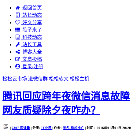
返回首页
站长动态
好文分享
段子来了
科技动态
站长工具
博客大全
文章投稿
登录/注册
松松云市场
进微信群
松松软文
松松主机
腾讯回应跨年夜微信消息故障
网友质疑除夕夜咋办？
|
7307
阅读量
| 分类:
IT业界
| 作者:
无名-松松推广
| 时间：2016年01月01日 20:20