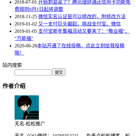
2018-07-01
开始割韭菜了？腾讯理财通还信用卡功能免
费规则8月1日起将调整
2018-11-25
微信实名认证是可以修改的，附修改方法
2019-01-02
又一支付巨头崛起，挑战支付宝、微信
2019-01-05
支付宝新年集福活动又要来了：“敬业福”、
“万能福”
2020-06-28
本站开通了在线投稿，点此立刻给我投稿
哦！
站内搜索
作者介绍
无名-松松推广
无名（QQ/微信：1076935222），负责卢松松博客、松