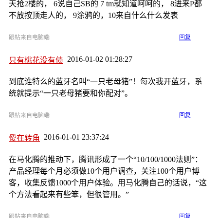
天抢2楼的， 6说自己SB的 7 tm就知道呵呵的， 8进来P都
不放按顶走人的， 9涂鸦的，10来自什么什么发表
跟帖来自电脑端
回复
2016-01-02 01:28:27
只有桃花没有债
到底谁特么的蓝牙名叫“一只老母猪”！每次我开蓝牙，系
统就提示“一只老母猪要和你配对”。
跟帖来自电脑端
回复
2016-01-01 23:37:24
僾在转角
在马化腾的推动下，腾讯形成了一个“10/100/1000法则”：
产品经理每个月必须做10个用户调查，关注100个用户博
客，收集反馈1000个用户体验。用马化腾自己的话说，“这
个方法看起来有些笨，但很管用。”
跟帖来自电脑端
回复