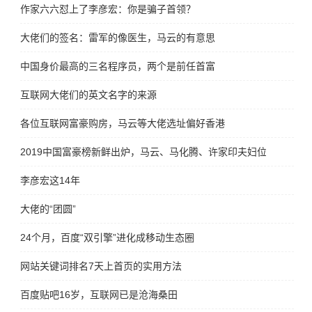
作家六六怼上了李彦宏：你是骗子首领？
大佬们的签名：雷军的像医生，马云的有意思
中国身价最高的三名程序员，两个是前任首富
互联网大佬们的英文名字的来源
各位互联网富豪购房，马云等大佬选址偏好香港
2019中国富豪榜新鲜出炉，马云、马化腾、许家印夫妇位列前三
李彦宏这14年
大佬的“团圆”
24个月，百度“双引擎”进化成移动生态圈
网站关键词排名7天上首页的实用方法
百度贴吧16岁，互联网已是沧海桑田