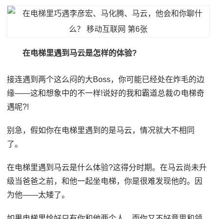
在电梯里遇到马云是怎样的体验?
接连遇到两个这么闷的大Boss，你可能已经处在炸毛的边
缘——这和想象中的不一样!说好的我和霸道总裁の电梯奇
遇呢?!
别急，假如你在电梯里遇到的是马云，情况就大不相同
了。
在电梯里遇到马云是什么体验?这得分时期。在马云尚未升
级当爸爸之前，和他一起坐电梯，你是很难发现他的。因
为他——太矮了。
如果电梯里恰好只有你和他两个人，而你又不好意思和领