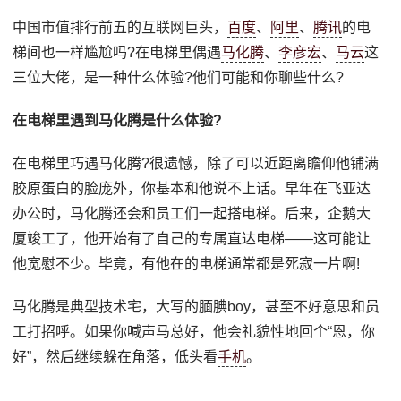
中国市值排行前五的互联网巨头，
百度
、
阿里
、
腾讯
的电
梯间也一样尴尬吗?在电梯里偶遇
马化腾
、
李彦宏
、
马云
这
三位大佬，是一种什么体验?他们可能和你聊些什么?
在电梯里遇到马化腾是什么体验?
在电梯里巧遇马化腾?很遗憾，除了可以近距离瞻仰他铺满
胶原蛋白的脸庞外，你基本和他说不上话。早年在飞亚达
办公时，马化腾还会和员工们一起搭电梯。后来，企鹅大
厦竣工了，他开始有了自己的专属直达电梯——这可能让
他宽慰不少。毕竟，有他在的电梯通常都是死寂一片啊!
马化腾是典型技术宅，大写的腼腆boy，甚至不好意思和员
工打招呼。如果你喊声马总好，他会礼貌性地回个“恩，你
好”，然后继续躲在角落，低头看
手机
。