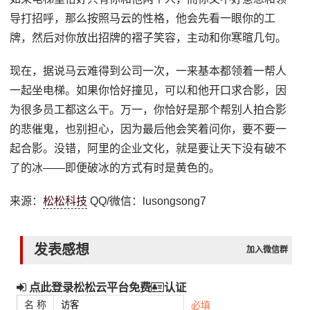
导打招呼，那么按照马云的性格，他会先看一眼你的工
牌，然后对你放出招牌的褶子笑容，主动和你寒暄几句。
现在，据说马云难得到公司一次，一来基本都领着一帮人
一起坐电梯。如果你恰好撞见，可以和他开口求合影，因
为很多员工都这么干。万一，你恰好是那个帮别人拍合影
的悲催鬼，也别担心，因为最后他会笑着问你，要不要一
起合影。没错，阿里的企业文化，就是要让天下没有破不
了的冰——即便破冰的方式有时是黄色的。
来源：
松松科技
QQ/微信：lusongsong7
发表感想
加入微信群
点此登录松松云平台免费
认证
名 称
必填