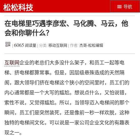
松松科技
导航
在电梯里巧遇李彦宏、马化腾、马云，他
会和你聊什么？
6065
|
阅读量
| 分类:
移动互联网
| 作者:
杰哥-松松编辑
互联网
企业的老总们大多没什么架子，和员工一起等电
梯、挤电梯都算常事。但是，因层级悬殊造成的天然隔
阂，跟大领导们挤在电梯这个狭小的空间里时，员工们的
内心通常都是一个大写的尴尬。想说点什么，又怕说错，
索性不说，又觉得尴尬。所以，当领导迈入电梯间的那个
瞬间，员工们是突然装死，还是像前一秒一样欢脱，这种
独特的电梯间文化，可以说是一家公司企业文化的有趣表
现之一。