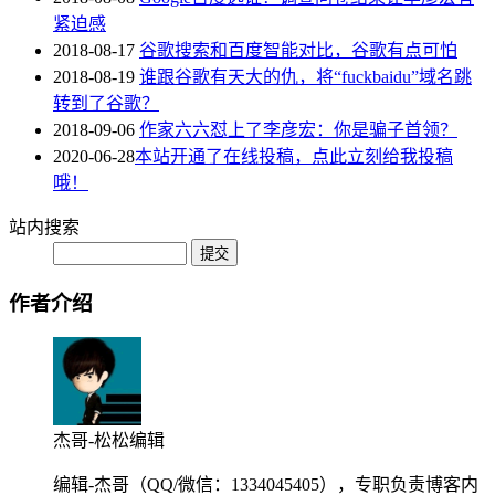
紧迫感
2018-08-17
谷歌搜索和百度智能对比，谷歌有点可怕
2018-08-19
谁跟谷歌有天大的仇，将“fuckbaidu”域名跳
转到了谷歌？
2018-09-06
作家六六怼上了李彦宏：你是骗子首领？
2020-06-28
本站开通了在线投稿，点此立刻给我投稿
哦！
站内搜索
作者介绍
杰哥-松松编辑
编辑-杰哥（QQ/微信：1334045405），专职负责博客内