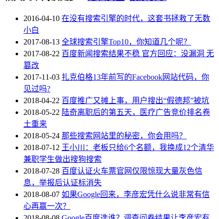
2016-04-10
在没有搜索引擎的时代，这套书拯救了无数
小白
2017-08-13
全球搜索引擎Top10，你知道几个呢？
2017-08-22
百度新闻搜索结果不稳 官方回应：没漏洞 无
篡改
2017-11-03
扎克伯格13年前写的Facebook网站代码，你
见过吗?
2018-04-22
百度推广又摊上事，用户搜出“假德邦”被坑
2018-05-22
陆奇离职后的第五天，医疗广告竞价排名卷
土重来
2018-05-24
那些搜索网站里的秘密，你会用吗？
2018-07-12
王小川：老板只给6个名额，我换成12个清华
兼职学生做出搜狗搜索
2018-07-28
百度认证火车票官网仅限惊现大量灰色信
息，举报后认证标消失
2018-08-07
如果Google回来，李彦宏凭什么说非常有信
心再赢一次？
2018-08-08
Google百度选谁？调查问卷结果让李彦宏有