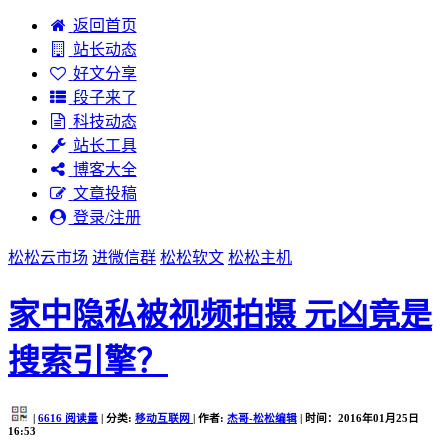
返回首页
站长动态
好文分享
段子来了
科技动态
站长工具
博客大全
文章投稿
登录/注册
松松云市场
进微信群
松松软文
松松主机
家中隐私被视频拍摄 元凶竟是
搜索引擎？
|
6616
阅读量
| 分类:
移动互联网
| 作者:
杰哥-松松编辑
| 时间：2016年01月25日
16:53