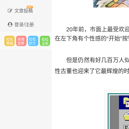
文章投稿
登录/注册
20年前，市面上最受欢迎
在左下角有个性感的“开始”
松松
进微
松松
松松
但是仍然有好几百万人似
性古董也迎来了它最辉煌的
云市
信群
软文
主机
场