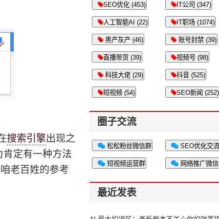
SEO优化 (453)
IT公司 (347)
人工智能AI (22)
IT职场 (1074)
黑产灰产 (46)
账号封禁 (39)
直播带货 (39)
视频号 (98)
科技大佬 (29)
抖音 (525)
短视频 (54)
SEO新闻 (252)
圈子交流
在
搜索引擎
出现之
松松粉丝微信群
SEO优化交
认为肯定有一种方法
短视频运营群
网络推广微信
“咱老百姓的参考
最近发表