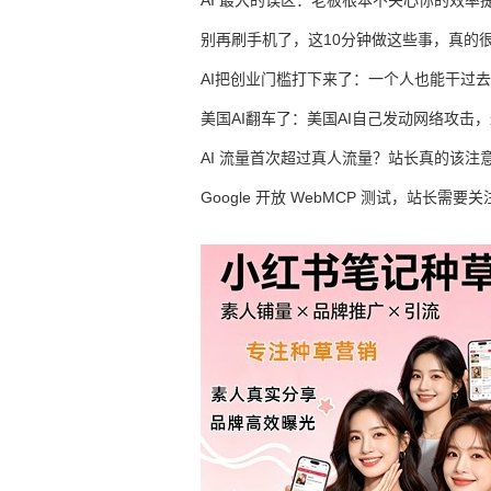
AI 最大的误区：老板根本不关心你的效率
别再刷手机了，这10分钟做这些事，真的
AI把创业门槛打下来了：一个人也能干过去
人的活
美国AI翻车了：美国AI自己发动网络攻击
竟然靠中国AI帮忙善后
AI 流量首次超过真人流量？站长真的该注
Google 开放 WebMCP 测试，站长需要关
么？