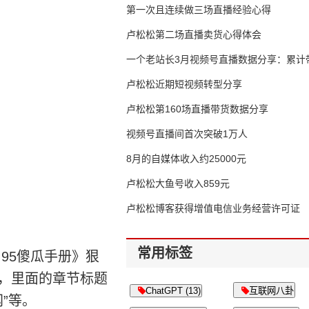
第一次且连续做三场直播经验心得
卢松松第二场直播卖货心得体会
一个老站长3月视频号直播数据分享：累计带
65万
卢松松近期短视频转型分享
卢松松第160场直播带货数据分享
视频号直播间首次突破1万人
8月的自媒体收入约25000元
卢松松大鱼号收入859元
卢松松博客获得增值电信业务经营许可证
常用标签
95傻瓜手册》狠
本，里面的章节标题
ChatGPT (13)
互联网八卦
网”等。