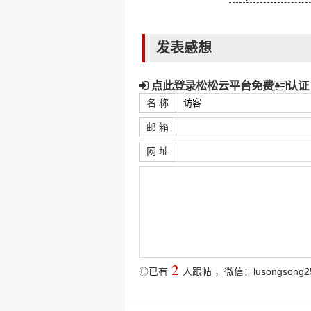
发表感想
点此登录松松云平台免费
认证
名 称
邮 箱
网 址
2
◎已有
人跟帖
，微信：lusongsong2