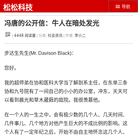
松松科技
导航
冯唐的公开信：牛人在暗处发光
4448
|
阅读量
| 分类:
社会资讯
| 作者:
李小二
步达生先生(Mr. Davison Black)：
您好。
我的超师弟在协和医科大学当了解剖系主任，在东单三条
协和九号院有了一间自己的小小的办公室，冲东，天天可
以看到晨光和草木葳蕤的庭院。我很羡慕他。
在一个人的一生之中，会有极少数的几个人、几天时间、
几件事儿、几个地方对他产生巨大的不成比例的影响。这
个人有了一定年纪之后，开始不由自主地怀念这几个人、