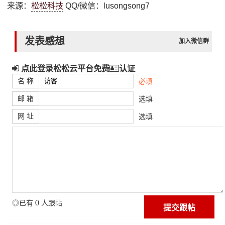
来源：
松松科技
QQ/微信：lusongsong7
发表感想
加入微信群
点此登录松松云平台免费
认证
名 称
必填
邮 箱
选填
网 址
选填
0
◎已有
人跟帖