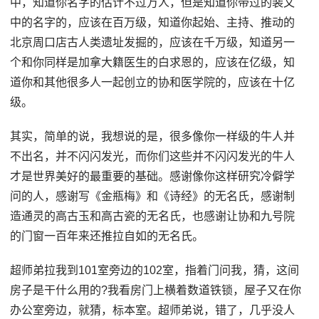
中，知道你名字的估计不过万人，但是知道你带过的裴文
中的名字的，应该在百万级，知道你起始、主持、推动的
北京周口店古人类遗址发掘的，应该在千万级，知道另一
个和你同样是加拿大籍医生的白求恩的，应该在亿级，知
道你和其他很多人一起创立的协和医学院的，应该在十亿
级。
其实，简单的说，我想说的是，很多像你一样级的牛人并
不出名，并不闪闪发光，而你们这些并不闪闪发光的牛人
才是世界美好的最重要的基础。感谢像你这样研究冷僻学
问的人，感谢写《金瓶梅》和《诗经》的无名氏，感谢制
造通灵的高古玉和高古瓷的无名氏，也感谢让协和九号院
的门窗一百年来还推拉自如的无名氏。
超师弟拉我到101室旁边的102室，指着门问我，猜，这间
房子是干什么用的?我看房门上横着数道铁锁，屋子又在你
办公室旁边，就猜，标本室。超师弟说，错了，几乎没人