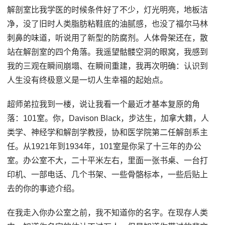
解剖室比我学医的时候条件好了不少，灯光明亮，地板洁
净，没了旧时人类脂肪粘鞋底的油腻感，也没了福尔马林
刺鼻的味道，听说用了新型的防腐剂。人体骨架还在，散
站在解剖室的四个角落。我遥望骷髅空洞的眼窝，我感到
我的三观在瞬间崩塌、在瞬间重建，我再次明确：认识到
人生没有终极意义是一切人生幸福的起始点。
超师弟拉我到一楼，说让我看一个最近才基本复原的角
落：101室。你，Davison Black，步达生，加拿大籍，人
类学、神经学和解剖学教授，协和医学院第二任解剖系主
任。从1921年到1934年，101室是你呆了十三年的办公
室。办公室不大，二十平米左右，里面一张书桌、一台打
印机、一部电话、几个书架、一些骨骼标本，一些后贴上
去的你的事迹介绍。
在我走入你办公室之前，我不知道你的名字。在现存人类