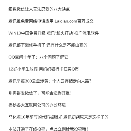
细数微信让人无法忍受的八大缺点
腾讯推免费网络电话应用 Laidian.com百万成交
WIN10中国免费升级 腾讯“趁火打劫”推广流氓软件
腾讯都下海修手机了 还有什么是不能山寨的
QQ空间十年了：八个问题了解它
12岁小学生放假 用妈妈银行卡狂买Q币
腾讯举报360云盘涉黄：个人云存储走向末路？
别再群发微信了，可能会适得其反！
揭秘各大互联网公司的办公环境
马化腾16年前写的代码被曝光 腾讯初创原来是这样子的
本站开通了在线投稿，点此立刻给我投稿哦！