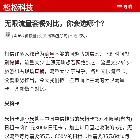
松松科技
导航
无限流量套餐对比，你会选哪个？
4963
|
阅读量
| 分类:
移动互联网
| 作者:
李小二
相信许多人都曾为
流量
不够的问题感到焦虑：下班时间想
刷
微博
，流量太少!上课无聊想看
网络
综艺，流量太少!户外
旅游想看现场
直播
，流量太少!于是乎，各种无限流量卡，
套餐顺势推出，今天我们把一些市面上主流的无限流量
卡，套餐做个对比。
米粉卡
米粉卡即
小米
携手中国电信推出的米粉卡“3元不限量(省内)
日租卡”和“1元800M日租卡”，加上每月固定收取的5元，无
限流量每月需要95元，800M的日租卡也需要35元(默认每