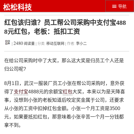
松松科技
导航
红包该归谁？员工帮公司采购中支付宝488
8元红包，老板：抵扣工资
2480
|
阅读量
| 分类:
移动互联网
| 作者:
李小二
在给公司采购时中了大奖，那么这大奖是归员工个人还是
归公司呢?
8月1日，武汉一服装厂员工小张在帮公司采购时，意外获
得了
支付宝
4888元的余额宝
红包
大奖，本来以为是天降喜
事，没想到小张的老板知道后咬定奖金属于公司，还要求
从小张的工资中扣掉红包金额。小张一个月工资是3500
元，如果要抵扣红包，那意味着小张辛苦一个月一分钱都
拿不到。