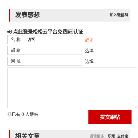
发表感想
加入微信群
点此登录松松云平台免费
认证
名 称
必填
邮 箱
选填
网 址
选填
0
◎已有
人跟帖
相关文章
阅读更多：
职场
支付宝