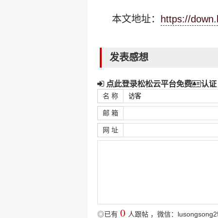
本文地址：
https://down
发表感想
点此登录松松云平台免费
认证
名 称
邮 箱
网 址
0
◎已有
人跟帖
，微信：lusongsong2