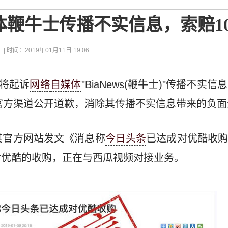
鞭牛士传播不实信息，索赔10
二
| 时间：2019年01月11日 19:06
布将起诉
网络
自媒体
"BiaNews(鞭牛士)"传播不
在官方渠道公开道歉，消除其传播不实信息带来的负
其官方网站发文《消息称
今日头条
已达成对优酷收
对优酷的收购，正在与西瓜视频对接业务。