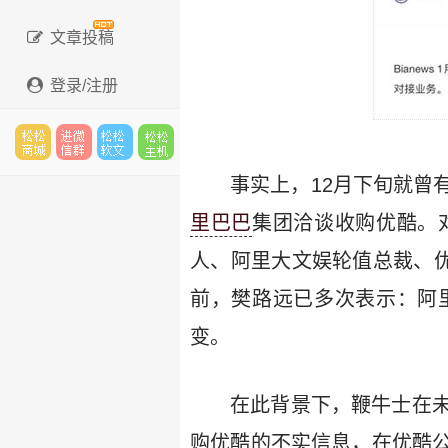
文章投稿
登录/注册
松松
进微
松松
松松
事实上，12月下旬就曾
里巴巴
集团洽谈收购优酷。
人、阿里大文娱轮值总裁、优
云市
信群
软文
主机
前，樊路远已多次表示：阿
变。
场
在此背景下，鞭牛士在
购优酷的不实信息，在优酷