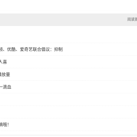
阅读
频、优酷、爱奇艺联合倡议：抑制
人喜
播放量
一滴血
稿哦！