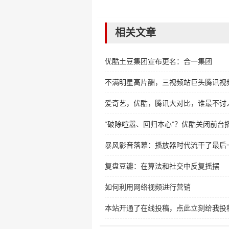
相关文章
优酷土豆集团宣布更名：合一集团
不满明星高片酬，三视频站巨头腾讯视
爱奇艺，优酷，腾讯大对比，谁最不讨
“破除喧嚣、回归本心”？优酷关闭前台
暴风影音落幕：播放器时代流干了最后
复盘豆瓣：在算法和社交中反复摇摆
如何利用网络视频进行营销
本站开通了在线投稿，点此立刻给我投