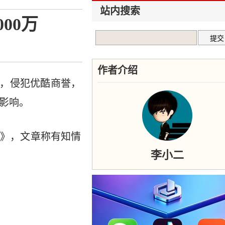
站内搜索
00万
作者介绍
实信息，侵犯优酷商誉，
面影响。
购》，文章称有知情
李小二