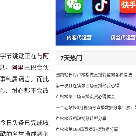
司字节跳动正在与
阿
7天热门
息，
阿里
巴巴合伙
圈内站长对卢松松做直播转型的各种看法
一事纯属谣言。而此
第一次且连续做三场直播经验心得
心、耐心都不会改
卢松松第二场直播卖货心得体会
一个老站长3月视频号直播数据分享：累计带
65万
卢松松近期短视频转型分享
今日头条已完成收
卢松松第160场直播带货数据分享
酷的名誉造成恶劣