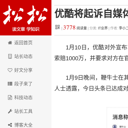
优酷将起诉自媒体
3778
|
阅读量
| 分类:
IT业界
| 作者:
李小
松松科技
返回首页
1月10日，优酷对外宣
站长动态
索赔1000万，并要求对方
好文分享
1月9日晚间，鞭牛士在
段子来了
人士透露，今日头条已达成
科技动态
站长工具
博客大全