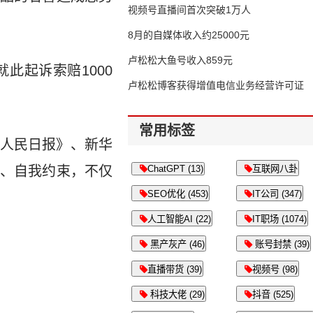
视频号直播间首次突破1万人
8月的自媒体收入约25000元
卢松松大鱼号收入859元
此起诉索赔1000
卢松松博客获得增值电信业务经营许可证
常用标签
人民日报》、新华
、自我约束，不仅
ChatGPT (13)
互联网八卦
SEO优化 (453)
IT公司 (347)
人工智能AI (22)
IT职场 (1074)
黑产灰产 (46)
账号封禁 (39)
直播带货 (39)
视频号 (98)
科技大佬 (29)
抖音 (525)