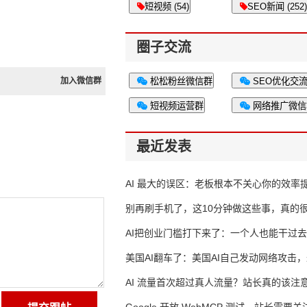
短视频 (54)
SEO新闻 (252)
圈子交流
加入微信群
松松粉丝微信群
SEO优化交
短视频运营群
网络推广微信
最近发表
AI 最大的误区：老板根本不关心你的效率
别再刷手机了，这10分钟做这些事，真的
AI把创业门槛打下来了：一个人也能干过去
人的活
美国AI翻车了：美国AI自己发动网络攻击
竟然靠中国AI帮忙善后
AI 流量首次超过真人流量？站长真的该注