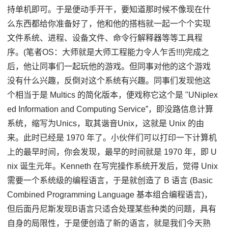
持单机即可。于是便动手开干，要知道那时候不像现在什
么东西都给你准备好了，他和他的搭档就一起一个个实现
文件系统、进程、设备文件、命令行解释器等等工具程
序。(笔者OS：大师就是大师工程能力令人乍舌!!!)完成之
后，他让同事们一起玩他的游戏。但同事对他的这个游戏
没有什么兴趣，反倒对这个系统有兴趣。同事们发现他这
个相当于是 Multics 的简化版本，便戏称它这个是 "UNiplex
ed Information and Computing Service”，即没路信息计算
系统，缩写为Unics，取其谐音Unix，这就是 Unix 的由
来。此时已经是 1970 年了。小伙伴们可以打印一下计算机
上的最早时间，你会发现，最早的时间就是 1970 年，即 U
nix 诞生元年。Kenneth 在写完操作系统开发后，觉得 Unix
需要一个系统级的编程语言，于是就创造了 B 语言 (Basic
Combined Programming Language 基本组合编程语言)，
但后面丹尼斯发现B语言只适合处理某些种类的问题，具有
自身的局限性，于是便创造了新的语言，就是我们今天熟