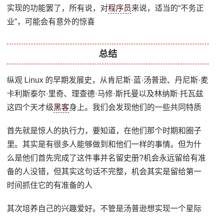
实现的功能罢了，所有说，对
程序员
来说，适当的“不务正
业”，可能会有意外的惊喜
总结
纵观 Linux 的早期发展史，从肯尼斯·蓝·汤普逊、丹尼斯·麦
卡利斯泰尔·里奇、理查德·马修·斯托曼以及林纳斯·托瓦兹
这四个天才级
黑客
身上。我们会发现他们的一些共同特质
首先就是惊人的执行力，要知道，在他们那个时期和圈子
里。其实是有很多人能够做到和他们一样的事情。但为什
么是他们首先完成了这件事并名留史册?机会永远留给有准
备的人没错，但其实这句话不完整，机会其实是留给第一
时间抓住它的有准备的人
其次培养自己的兴趣爱好。不管是汤普逊想实现一个星际