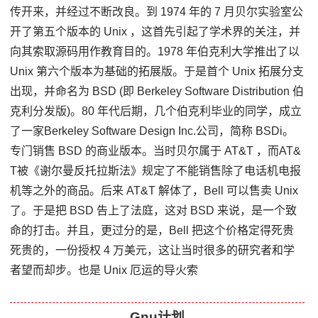
传开来，并经过不断改良。到 1974 年的 7 月贝尔实验室公
开了第五个版本的 Unix ，这首先引起了学术界的关注，并
向其索取源码用作教育目的。1978 年伯克利大学推出了以
Unix 第六个版本为基础的拓展版。于是首个 Unix 拓展分支
出现，并命名为 BSD (即 Berkeley Software Distribution 伯
克利分发版)。80 年代后期，几个伯克利毕业的同学，成立
了一家Berkeley Software Design Inc.公司，简称 BSDi。
专门销售 BSD 的商业版本。当时贝尔属于 AT&T ，而AT&
T被《谢尔曼反托拉斯法》规定了不能销售除了电话机电报
机等之外的商品。后来 AT&T 解体了，Bell 可以售卖 Unix
了。于是把 BSD 告上了法庭，这对 BSD 来说，是一个致
命的打击。并且，更过分的是，Bell 把这个价格定得死贵
死贵的，一份授权 4 万美元，这让当时很多的研究者和学
者望而却步。也是 Unix 厄运的导火索
Gnu计划