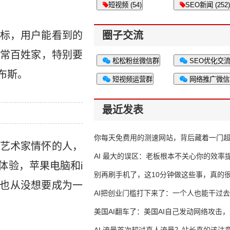
短视频 (54)
SEO新闻 (252)
标，用户能看到的
圈子交流
常百姓家，特别要
松松粉丝微信群
SEO优化交
布斯。
短视频运营群
网络推广微信
最近发表
你每天免费用的测速网站，背后藏着一门
艺术家情怀的人，
生意
AI 最大的误区：老板根本不关心你的效率
体验，苹果电脑和i
别再刷手机了，这10分钟做这些事，真的
果也从没想要成为一
AI把创业门槛打下来了：一个人也能干过去
人的活
美国AI翻车了：美国AI自己发动网络攻击