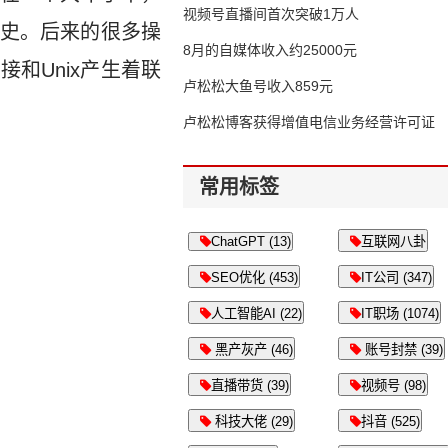
视频号直播间首次突破1万人
奇历史。后来的很多操
8月的自媒体收入约25000元
接和Unix产生着联
卢松松大鱼号收入859元
卢松松博客获得增值电信业务经营许可证
常用标签
ChatGPT (13)
互联网八卦
SEO优化 (453)
IT公司 (347)
人工智能AI (22)
IT职场 (1074)
黑产灰产 (46)
账号封禁 (39)
直播带货 (39)
视频号 (98)
科技大佬 (29)
抖音 (525)