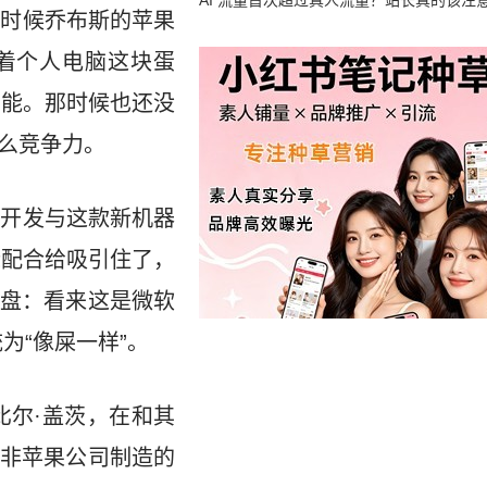
竟然靠中国AI帮忙善后
AI 流量首次超过真人流量？站长真的该注
那时候乔布斯的苹果
夺着个人电脑这块蛋
可能。那时候也还没
什么竞争力。
他开发与这款新机器
标配合给吸引住了，
盘：看来这是微软
为“像屎一样”。
比尔·盖茨，在和其
非苹果公司制造的