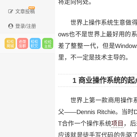
将走向何处。
文章投稿
世界上操作系统生意做
登录/注册
ows也不是世界上最好用的系
差了整整一代，但是Wind
松松
进微
松松
松松
里，不一定是技术主导的。
1 商业操作系统的起点
云市
信群
软文
主机
世界上第一款商用操作系
父——Dennis Ritchie。
场
T合作一个操作系统
项目
，后
应该就是徒手写代码的先驱