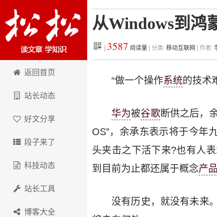
从Windows
3587
|
阅读量
| 分类:
移动互联网
| 作者:
松松科技
返回首页
“做一个操作
系统
的技术
站长动态
华为
被
谷歌
断供之后，余
好文分享
OS”，余承东表示将于今年九
段子来了
头夹击之下活下来?也有人
科技动态
到目前为止都还属于概念
产
站长工具
没有历史，就没有未来
博客大全