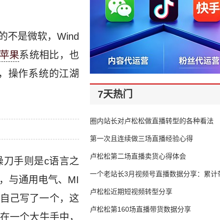
不是微软，Wind
苹果
系统相比，也
额，操作系统的江湖
7天热门
圈内站长对卢松松做直播转型的各种看法
第一次且连续做三场直播经验心得
卢松松第二场直播卖货心得体会
操刀手则是c语言之
一个老站长3月视频号直播数据分享：累计带
T公司，与通用电气、MI
65万
卢松松近期短视频转型分享
，便自己写了一个，这
卢松松第160场直播带货数据分享
在一个大牛手中，