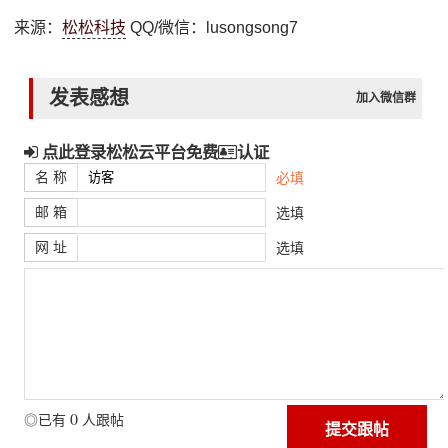
来源：
松松科技
QQ/微信：lusongsong7
发表感想
加入微信群
点此登录松松云平台免费
认证
名 称
必填
邮 箱
选填
网 址
选填
0
◎已有
人跟帖