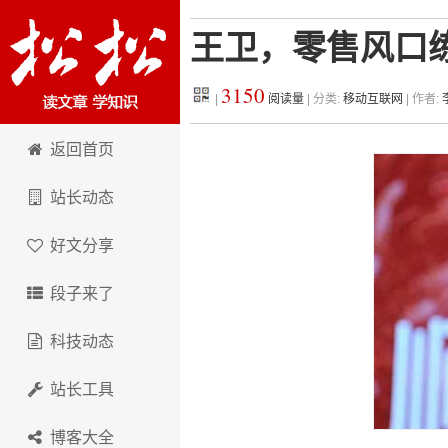
王卫，零售风口
3150
|
阅读量
| 分类:
移动互联网
| 作者:
松松科技
返回首页
站长动态
好文分享
段子来了
科技动态
站长工具
博客大全