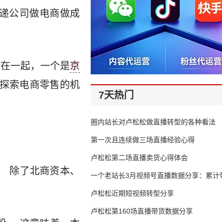
递公司做电商做成
合在一起，一个是
京
地探索电商零售的机
7天热门
圈内站长对卢松松做直播转型的各种看法
第一次且连续做三场直播经验心得
卢松松第二场直播卖货心得体会
。 除了北商资本、
一个老站长3月视频号直播数据分享：累计带
65万
卢松松近期短视频转型分享
卢松松第160场直播带货数据分享