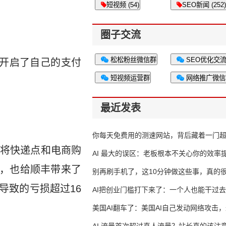
短视频 (54)
SEO新闻 (252)
圈子交流
松松粉丝微信群
SEO优化交
丰开启了自己的支付
短视频运营群
网络推广微信
最近发表
你每天免费用的测速网站，背后藏着一门
，将快递点和电商购
生意
AI 最大的误区：老板根本不关心你的效率
利，也给顺丰带来了
别再刷手机了，这10分钟做这些事，真的
导致的亏损超过16
AI把创业门槛打下来了：一个人也能干过去
人的活
美国AI翻车了：美国AI自己发动网络攻击