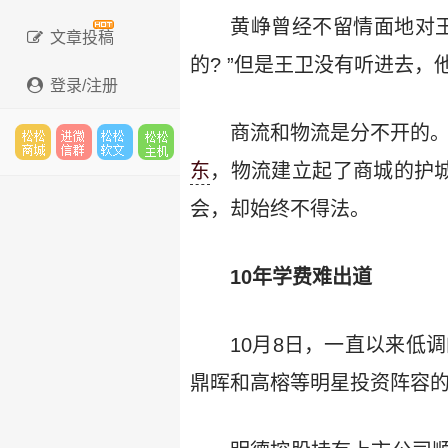
黄峥曾经不留情面地对王
文章投稿
的? ”但是王卫没有听进去，
登录/注册
商流和物流是分不开的。
东
，物流建立起了商城的护城
松松
进微
松松
松松
会，却始终不得法。
云市
信群
软文
主机
10年学费难出道
10月8日，一直以来低
场
鼎晖和高榕等明星投资阵容