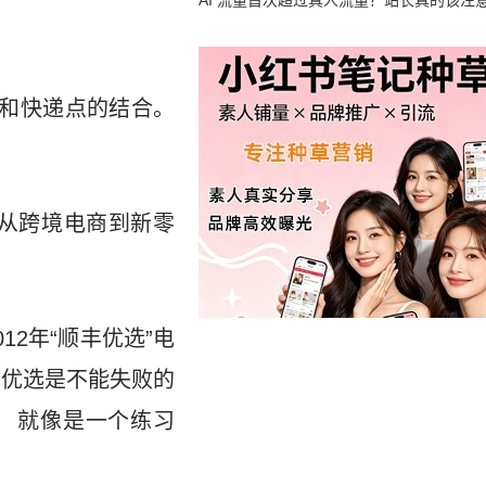
竟然靠中国AI帮忙善后
AI 流量首次超过真人流量？站长真的该注
店和快递点的结合。
从跨境电商到新零
2年“顺丰优选”电
丰优选是不能失败的
 就像是一个练习