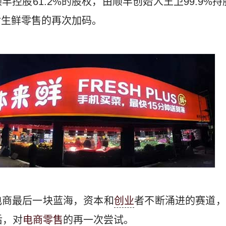
控股61.2%的股权，由顺丰创始人王卫99.9%持
对生鲜零售的再次加码。
电商最后一块蓝海，资本和
创业
者不断涌进的赛道，
后，对
电商零售
的再一次尝试。