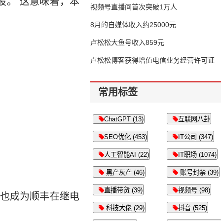
股。 这意味着，本
视频号直播间首次突破1万人
8月的自媒体收入约25000元
卢松松大鱼号收入859元
卢松松博客获得增值电信业务经营许可证
常用标签
ChatGPT (13)
互联网八卦
SEO优化 (453)
IT公司 (347)
人工智能AI (22)
IT职场 (1074)
黑产灰产 (46)
账号封禁 (39)
直播带货 (39)
视频号 (98)
也成为顺丰在继电
科技大佬 (29)
抖音 (525)