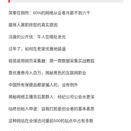
哭晕在厕所：60%的网络从业者月薪不到六千
媒体人离职转型的真实原因
冯唐的公开信：牛人在暗处发光
过年了，如何在老家优雅地装逼
极简易用网页采集器：爬一爬数据采集实战教程
靠优惠券月入百万，揭秘黑色的互联网职业
中国所有保健品都是骗人的，没有例外
揭秘网络主播背后那群人：经纪公司公会水更深
咕咚创始人申波：自我打脸是创业者的基本素质
这种网站在全球访问量前500的站点中占有多数