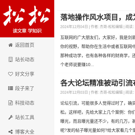
落地操作风水项目，成
2024年12月04日 | 作者:
杰哥-松松编辑
| 阅读
互联网的广大朋友们，大家好，我是剑
松松科技
返回首页
你的视野，帮助你在生活中或者互联网
那种成功学，也有各种各样的财商学，
站长动态
个老师说要赚10...
好文分享
各大论坛精准被动引流
段子来了
2024年12月03日 | 作者:
杰哥-松松编辑
| 阅读
科技动态
论坛引流，可能很多人觉得过时了，确
松。这样吧，先给大家上几个案例：你
站长工具
曝光，而且曝光量还不少，有的几万，甚
呢?发的帖子曝光量如何?给大家看几个案例
博客大全