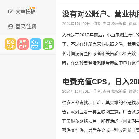
文章投稿
没有对公账户、营业执
2024年12月02日 | 作者:
杰哥-松松编辑
| 阅读
登录/注册
大概是在2017年前后，心血来潮注册
了，不过在注册完营业执照之后，我用
长时间没有登陆或者相关资质已经失效
松松
进微
松松
松松
时，在选择要登陆的账号界面中总有这个已
电费充值CPS，日入2
云市
信群
软文
主机
2024年11月29日 | 作者:
杰哥-松松编辑
| 阅读
很多人都说找项目难，其实难的不是找
告，就对应着一种互联网生意，广告就
场
其实很多网络项目，能存活的时间周期并
蓝海变红海，最后在变成一种收割新韭菜.