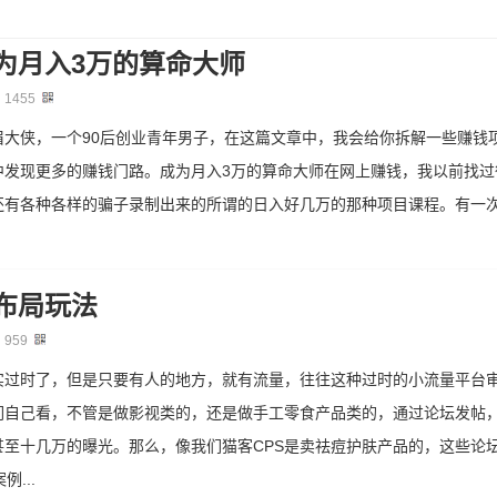
为月入3万的算命大师
：
1455
眉大侠，一个90后创业青年男子，在这篇文章中，我会给你拆解一些赚钱
中发现更多的赚钱门路。成为月入3万的算命大师在网上赚钱，我以前找过
还有各种各样的骗子录制出来的所谓的日入好几万的那种项目课程。有一
布局玩法
：
959
实过时了，但是只要有人的地方，就有流量，往往这种过时的小流量平台
们自己看，不管是做影视类的，还是做手工零食产品类的，通过论坛发帖
至十几万的曝光。那么，像我们猫客CPS是卖祛痘护肤产品的，这些论
...