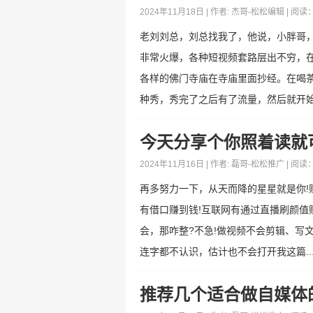
2024年11月18日 | 作者:
杰哥-松松编辑
| 阅读
老刘刘总，刘总找我了，他说，小胖哥
非常火爆，各种短视频套路层出不穷，
各样的佛门寺庙在寺庙里面抄经。在喝
种秀，秀完了之后有了流量，然后就开始在
今天分享个你照着读就
2024年11月16日 | 作者:
磊哥-松松推广
| 阅读
再多努力一下，从天而降的星星就是你
有借口赚到钱!互联网有通过直播刷颜
会，那咋整?不急!做视频不会剪辑、写
连字都不认识，估计也不会打开我这篇..
推荐几个适合做自媒体