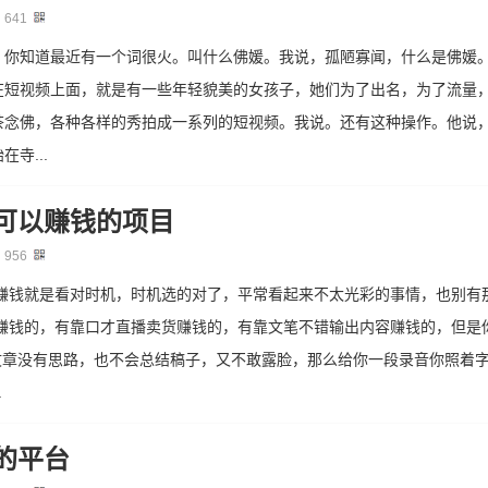
：
641
，你知道最近有一个词很火。叫什么佛媛。我说，孤陋寡闻，什么是佛媛
在短视频上面，就是有一些年轻貌美的女孩子，她们为了出名，为了流量
茶念佛，各种各样的秀拍成一系列的短视频。我说。还有这种操作。他说
寺...
可以赚钱的项目
：
956
!赚钱就是看对时机，时机选的对了，平常看起来不太光彩的事情，也别有
值赚钱的，有靠口才直播卖货赚钱的，有靠文笔不错输出内容赚钱的，但是
文章没有思路，也不会总结稿子，又不敢露脸，那么给你一段录音你照着字
.
的平台