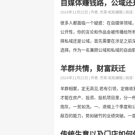
自媒体赚钱路，公域还
2024年11月22日 | 作者:
杰哥-松松编辑
| 阅读
很多人都面临一个疑惑：在自媒体领域
公开性，你的言论和作品会被传播给所
择私域还是公域，首先需要在涉足之前
选择。作为一名兼顾公域和私域的自由职业
​羊群共情，财富跃迁
2024年11月21日 | 作者:
杰哥-松松编辑
| 阅读
羊群相聚，定无高见;若有引领，定做
才能在房产、投资、投机项目里，分一
炮灰，一贫如洗。一、退缩上个季度和
敌百的能力，势如破竹的业绩突破。一度让
传统生意以及门店如何