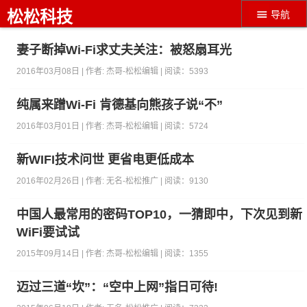
松松科技
导航
妻子断掉Wi-Fi求丈夫关注：被怒扇耳光
2016年03月08日 | 作者:
杰哥-松松编辑
| 阅读：
5393
纯属来蹭Wi-Fi 肯德基向熊孩子说“不”
2016年03月01日 | 作者:
杰哥-松松编辑
| 阅读：
5724
新WIFI技术问世 更省电更低成本
2016年02月26日 | 作者:
无名-松松推广
| 阅读：
9130
中国人最常用的密码TOP10，一猜即中，下次见到新
WiFi要试试
2015年09月14日 | 作者:
杰哥-松松编辑
| 阅读：
1355
迈过三道“坎”：“空中上网”指日可待!