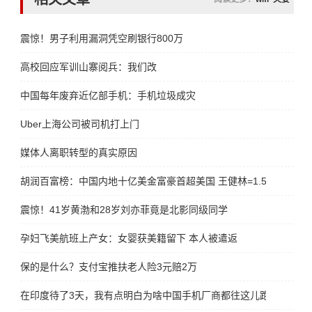
震惊！男子利用漏洞凭空刷银行800万
高校回应军训山寨阅兵：我们改
中国每年废弃近亿部手机：手机垃圾成灾
Uber上海公司被司机打上门
媒体人离职转型的真实原因
胡润百富榜：中国内地十亿美金富豪首超美国 王健林=1.5个马云
震惊！41岁黄渤和28岁刘亦菲竟是北影同级同学
孕妇飞美航班上产女：女婴获美籍留下 本人被遣返
保的是什么？支付宝推扶老人险3元赔2万
在印度待了3天，我有点明白为啥中国手机厂商都往这儿跑了