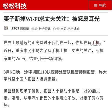
松松科技
导航
妻子断掉Wi-Fi求丈夫关注：被怒扇耳光
5393
|
阅读量
| 分类:
社会资讯
| 作者:
杰哥-松松编辑
世界上最遥远的距离莫过于我们在一起，你却在玩
手机
。”
近日，重庆市民小葛为了从手机上抢回丈夫的关注，断掉
家里的Wi-Fi，结果引来一场纠纷。
3月6日晚，沙坪坝区110快速接处警队民警接到报警，称大
学城某小区内报警人遭遇家暴。
民警赶到现场了解到，报警人小葛与小张是一对90后夫
妻。婚后，从事汽车销售的小张玩心不改，对妻子忽冷忽
热。