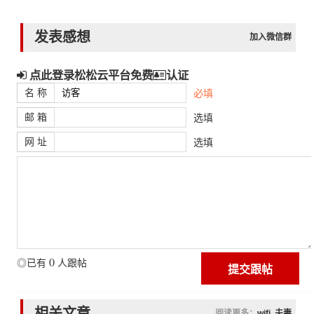
发表感想
加入微信群
点此登录松松云平台免费
认证
名 称
必填
邮 箱
选填
网 址
选填
0
◎已有
人跟帖
相关文章
阅读更多：
wifi
夫妻