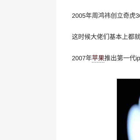
2005年周鸿祎创立奇虎3
这时候大佬们基本上都就
2007年
苹果
推出第一代ip