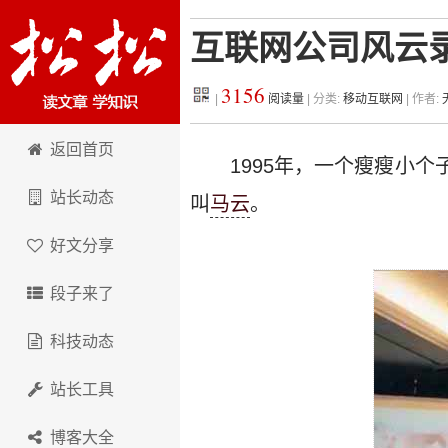
互联网公司风云
3156
|
阅读量
| 分类:
移动互联网
| 作者:
松松科技
返回首页
1995年，一个瘦瘦小
站长动态
叫
马云
。
好文分享
段子来了
科技动态
站长工具
博客大全