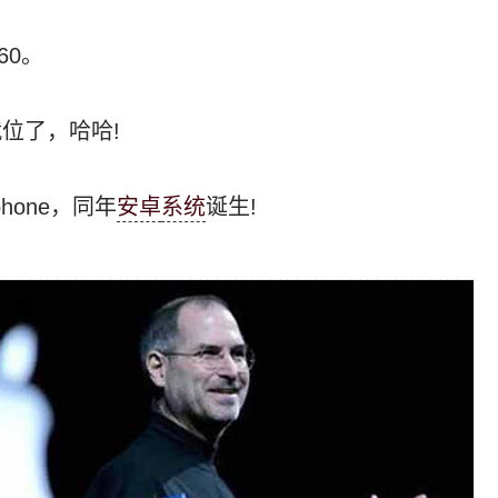
60。
位了，哈哈!
hone，同年
安卓
系统
诞生!