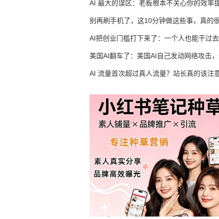
生意
AI 最大的误区：老板根本不关心你的效率
别再刷手机了，这10分钟做这些事，真的
AI把创业门槛打下来了：一个人也能干过去
人的活
美国AI翻车了：美国AI自己发动网络攻击
竟然靠中国AI帮忙善后
AI 流量首次超过真人流量？站长真的该注