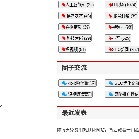
人工智能AI (22)
IT职场 (1074)
黑产灰产 (46)
账号封禁 (39)
直播带货 (39)
视频号 (98)
科技大佬 (29)
抖音 (525)
短视频 (54)
SEO新闻 (252)
圈子交流
松松粉丝微信群
SEO优化交
短视频运营群
网络推广微信
富。
最近发表
你每天免费用的测速网站，背后藏着一门