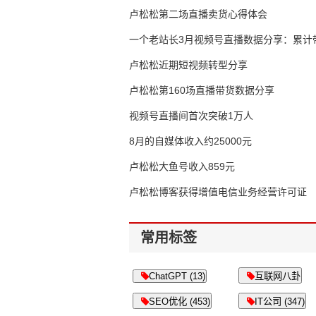
卢松松第二场直播卖货心得体会
一个老站长3月视频号直播数据分享：累计带
65万
卢松松近期短视频转型分享
卢松松第160场直播带货数据分享
视频号直播间首次突破1万人
8月的自媒体收入约25000元
卢松松大鱼号收入859元
卢松松博客获得增值电信业务经营许可证
常用标签
ChatGPT (13)
互联网八卦
SEO优化 (453)
IT公司 (347)