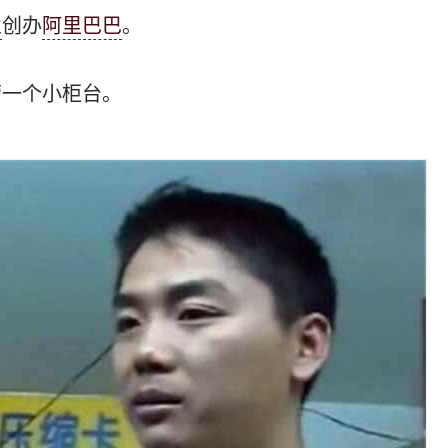
业
创办
阿里巴巴
。
营一个小柜台。