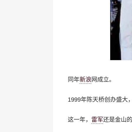
同年
新浪
网成立。
1999年陈天桥创办盛大
这一年，
雷军
还是金山