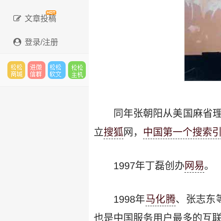
文章投稿
登录/注册
松松
进微
松松
松松
同年张朝阳从美国麻省理
立
搜狐
网，
中国第一个搜索
云市
信群
软文
主机
1997年丁磊创办
网易
。
场
1998年
马化腾
、张志东
也是中国服务用户最多的互