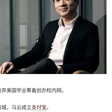
兴放弃美国学业筹备创办校内网。
商城，马云成立
支付宝
。