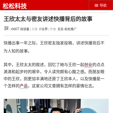
松松科技
导航
王欣太太与密友讲述快播背后的故事
6607
|
阅读量
| 分类:
IT业界
| 作者:
无名-松松推广
快播出事一年之际，王欣密友独家投稿，讲述快播背后不
为人知的故事。
其中，王欣太太的叙述，回忆了她与王欣一起
创业
的点点
滴滴和起步时的艰辛，令人读完颇有心酸之感。而朋友眼
中的王欣，则更加丰满地还原了王欣本人，以及快播是一
个怎样的
产品
，这家公司又曾拥有怎样的豪情壮志。