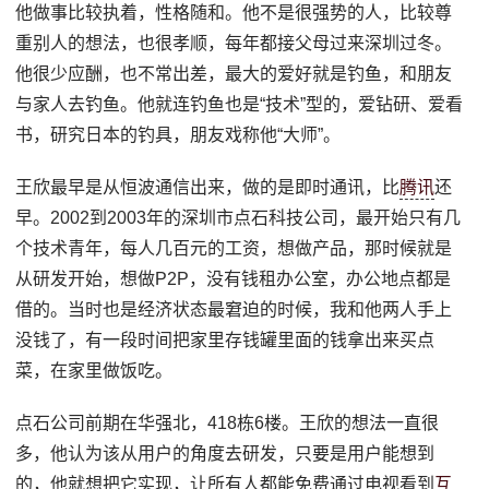
他做事比较执着，性格随和。他不是很强势的人，比较尊
重别人的想法，也很孝顺，每年都接父母过来深圳过冬。
他很少应酬，也不常出差，最大的爱好就是钓鱼，和朋友
与家人去钓鱼。他就连钓鱼也是“技术”型的，爱钻研、爱看
书，研究日本的钓具，朋友戏称他“大师”。
王欣最早是从恒波通信出来，做的是即时通讯，比
腾讯
还
早。2002到2003年的深圳市点石科技公司，最开始只有几
个技术青年，每人几百元的工资，想做产品，那时候就是
从研发开始，想做P2P，没有钱租办公室，办公地点都是
借的。当时也是经济状态最窘迫的时候，我和他两人手上
没钱了，有一段时间把家里存钱罐里面的钱拿出来买点
菜，在家里做饭吃。
点石公司前期在华强北，418栋6楼。王欣的想法一直很
多，他认为该从用户的角度去研发，只要是用户能想到
的，他就想把它实现，让所有人都能免费通过电视看到
互