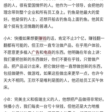
感的人，很有爱国情怀的人。他作为一个领导，会把他的
理念带到整个企业和所有员工身上。钓鱼是他最大的爱
好。他是保钓人士，还想开船去钓鱼岛上面钓鱼。他其实
是个挺有生活情趣的普通人。
小A：快播如果想要
赚钱
的话，肯定不止3个亿，赚钱翻一
翻都有可能的，但王欣一直专注做产品，在乎用户体验，
不愿意更多植入
广告
和
电商
的东西。他明确在年会上讲：
我们要把创新的东西做好，你们不要在乎钱，只管做产
品，把产品设计出来，把它做好!他一直想做创新的东西，
包括做硬件、做游戏，如果这些做出来更早一点，也许今
天大不相同。王欣不是唯利是图的人，他还给员工买午休
床。
小B：完美主义和极端主义的人，他想把产品做得非常好。
快播小方，我们每卖一台亏十块钱，但他还是大力地推