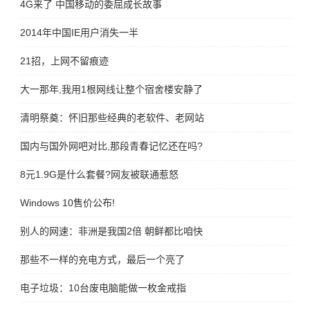
4G来了 中国移动的委屈成长故事
2014年中国IE用户消失一半
21招，上网不留痕迹
大一那年,我用1根网线让整个宿舍楼安静了
清明祭奠：怀旧那些经典的老软件、老网站
国内与国外网吧对比,那段青春记忆还在吗?
8元1.9G是什么套餐?网友被联通惹怒
Windows 10售价公布!
别人的网速：非洲是我国2倍 朝鲜都比咱快
那些不一样的充电方式，最后一个亮了
电子垃圾：10台废电脑能做一枚金戒指