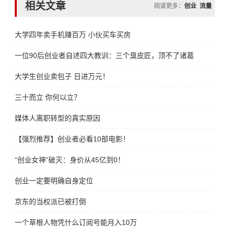
相关文章
阅读更多：
创业
流量
大学四年卖手机赚百万 小伙买车买房
一位90后创业者自述四大教训：三个臭皮匠，顶不了诸葛亮
大学生创业卖包子 日进万元！
三十而立 你何以立？
媒体人离职转型的真实原因
【强烈推荐】创业者必看10部电影！
“创业女神”破灭：身价从45亿到0！
创业一定要明确自身定位
京东的当权派已被打倒
一个草根人物凭什么订阅号能月入10万