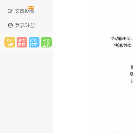
文章投稿
登录/注册
松松
进微
松松
松松
云市
信群
软文
主机
场