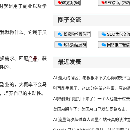
短视频 (54)
SEO新闻 (252)
小时就是用于副业以及学
圈子交流
，我就做什么。它属于员
松松粉丝微信群
SEO优化交
短视频运营群
网络推广微信
挖掘需求、匹配
产品
、获
最近发表
性的。
AI 最大的误区：老板根本不关心你的效率
找副业的，大概率不会马
别再刷手机了，这10分钟做这些事，真的
，培养自己的主动性。
AI把创业门槛打下来了：一个人也能干过去
人的活
美国AI翻车了：美国AI自己发动网络攻击
竟然靠中国AI帮忙善后
AI 流量首次超过真人流量？站长真的该注