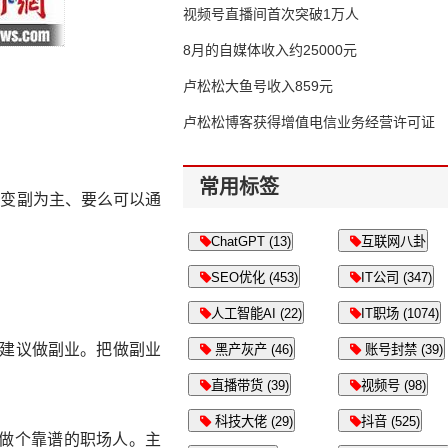
视频号直播间首次突破1万人
8月的自媒体收入约25000元
卢松松大鱼号收入859元
卢松松博客获得增值电信业务经营许可证
常用标签
以变副为主、要么可以通
ChatGPT (13)
互联网八卦
SEO优化 (453)
IT公司 (347)
人工智能AI (22)
IT职场 (1074)
很建议做副业。把做副业
黑产灰产 (46)
账号封禁 (39)
直播带货 (39)
视频号 (98)
科技大佬 (29)
抖音 (525)
i做个靠谱的职场人。主