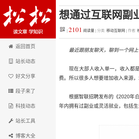
想通过互联网副
2101
|
阅读量
| 分类:
移动互联网
| 作者:
松松科技
返回首页
最近跟朋友聊天，聊到一个网上
站长动态
现在大部人收入单一，收入都
好文分享
费。所以很多人想要增加收入来源，
段子来了
根据智联招聘发布的《2020年
科技动态
年内拥有过副业或灵活就业，包括生
站长工具
博客大全