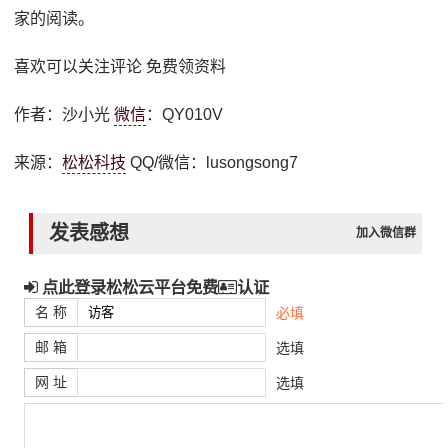
家的阅读。
喜欢可以关注评论 免费领资料
作者：沙小光
微信
：QY010V
来源：
松松科技
QQ/微信：lusongsong7
发表感想
加入微信群
点此登录松松云平台免费
认证
名 称
必填
邮 箱
选填
网 址
选填