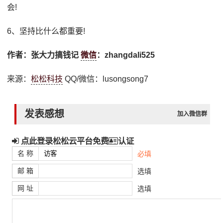
会!
6、坚持比什么都重要!
作者：张大力搞钱记
微信
：zhangdali525
来源：
松松科技
QQ/微信：lusongsong7
发表感想
加入微信群
点此登录松松云平台免费
认证
名 称
必填
邮 箱
选填
网 址
选填