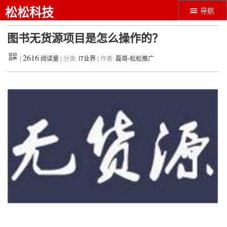
松松科技
导航
图书无货源项目是怎么操作的？
2616
|
阅读量
| 分类:
IT业界
| 作者:
磊哥-松松推广