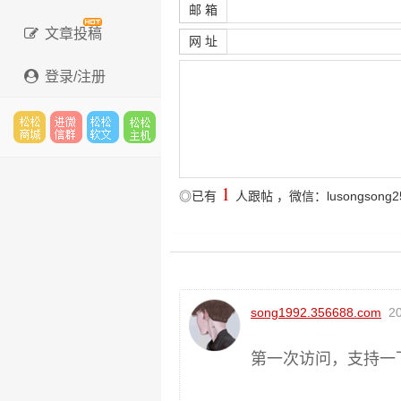
邮 箱
文章投稿
网 址
登录/注册
松松
进微
松松
松松
1
◎已有
人跟帖
，微信：lusongsong2
云市
信群
软文
主机
song1992.356688.com
20
场
第一次访问，支持一