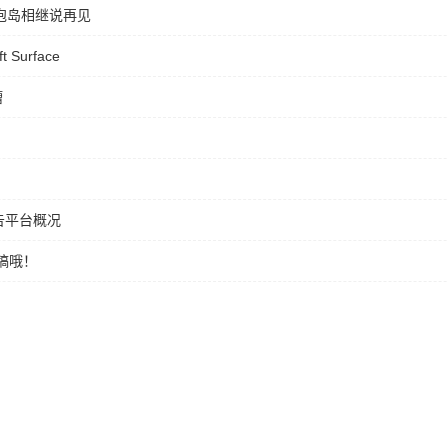
泡泡岛相继说再见
 Surface
槽
告平台概况
稿哦！