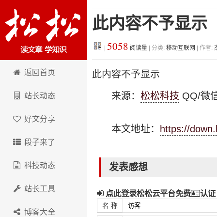
此内容不予显示
5058
|
阅读量
| 分类:
移动互联网
| 作者:
松松科技
返回首页
此内容不予显示
来源：
松松科技
QQ/微信
站长动态
好文分享
本文地址：
https://down
段子来了
科技动态
发表感想
站长工具
点此登录松松云平台免费
认证
名 称
博客大全