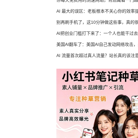
你每天免费用的测速网站，背后藏着一门
生意
AI 最大的误区：老板根本不关心你的效率
别再刷手机了，这10分钟做这些事，真的
AI把创业门槛打下来了：一个人也能干过去
人的活
美国AI翻车了：美国AI自己发动网络攻击
竟然靠中国AI帮忙善后
AI 流量首次超过真人流量？站长真的该注