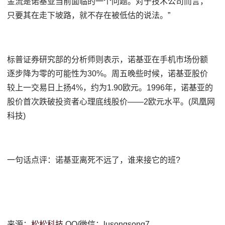
金流是诺基亚当前面临的一个问题。对于技术公司而言，
只要其在走下坡路，就不存在被低估的说法。”
标普证券研究部的分析师则表示，诺基亚在手机市场份额
逐步降为零的可能性为30%。周五晚些时候，诺基亚股价
较上一交易日上扬4%，约为1.90欧元。1996年，诺基亚的
股价首次跌破投资者心理底线股价——2欧元水平。(凤凰网
科技)
一句话点评：诺基亚离死不远了，谁来接它的班?
来源：
松松科技
QQ/微信：lusongsong7