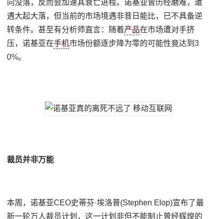
向没落，反而会加速其衰亡进程。诺基亚曾历经磨难，遭
遇大起大落，但当前的市场境遇非昔日能比，已不具备逆
转条件。甚至有分析师直言：随着
产品
在市场遭对手挤
压，诺基亚在
手机
市场份额逐步降为零的可能性竟达到3
0%。
裁员并非万能
本周，诺基亚CEO史蒂芬·埃洛普(Stephen Elop)宣布了最
新一轮万人裁员计划，这一计划非但不能制止曾经辉煌的