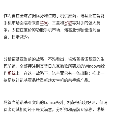
作为曾在全球占据优势地位的手机供应商，诺基亚在智能
手机市场面临着来自
苹果
、三星和
谷歌
等对手的强大竞
争。即使在廉价的功能手机市场，诺基亚份额也遭到蚕
食、日渐减少。
分析诺基亚当前的战略，不难看出，埃洛普将诺基亚的生
死前途，全部押注到其昔日东家微软所研发的Windows操
作
系统
上。在这一战略下，诺基亚只有一条出路：推出一
款足以让诺基亚品牌重新焕发生机的杀手级产品。
尽管当前诺基亚突出的Lumia系列手机获得部分好评，但消
费者对其相对还不是太满意。分析师和品牌专家称，诺基