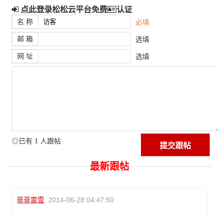
点此登录松松云平台免费
认证
名 称
必填
邮 箱
选填
网 址
选填
1
◎已有
人跟帖
最新跟帖
菲菲霏雪
2014-06-28 04:47:50