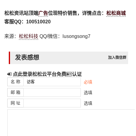
松松资讯站顶端
广告
位现特价销售，详情点击：
松松商城
客服QQ：100510020
来源：
松松科技
QQ/微信：lusongsong7
发表感想
加入微信群
点此登录松松云平台免费
认证
名 称
必填
邮 箱
选填
网 址
选填