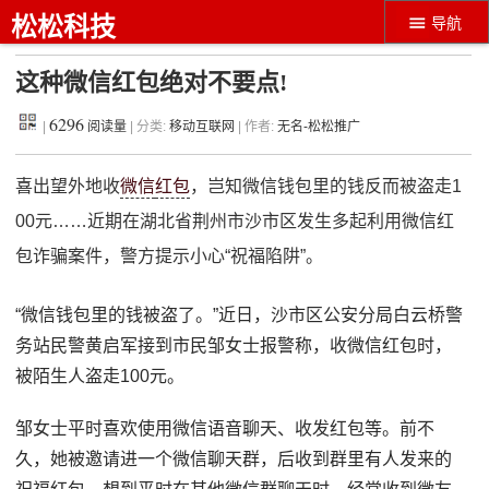
松松科技
导航
这种微信红包绝对不要点!
6296
|
阅读量
| 分类:
移动互联网
| 作者:
无名-松松推广
喜出望外地收
微信
红包
，岂知微信钱包里的钱反而被盗走1
00元……近期在湖北省荆州市沙市区发生多起利用微信红
包诈骗案件，警方提示小心“祝福陷阱”。
“微信钱包里的钱被盗了。”近日，沙市区公安分局白云桥警
务站民警黄启军接到市民邹女士报警称，收微信红包时，
被陌生人盗走100元。
邹女士平时喜欢使用微信语音聊天、收发红包等。前不
久，她被邀请进一个微信聊天群，后收到群里有人发来的