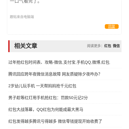
一口气看完了。
跟帖来自电脑端
回复
相关文章
阅读更多：
红包
微信
过年抢红包时间表、攻略-微信,支付宝,手机QQ,微博,红包,时间,攻略
腾讯回应跨年夜微信消息故障 网友质疑除夕夜咋办？
2岁幼儿玩手机 一天帮妈妈抢千元红包
男子趁等红灯用手机抢红包：罚款50元记2分
红包大战落幕，QQ红包为何能成最大黑马
红包发得越多腾讯亏得越多 微信零钱提现开始收费了