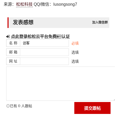
来源：
松松科技
QQ/微信：lusongsong7
发表感想
加入微信群
点此登录松松云平台免费
认证
名 称
必填
邮 箱
选填
网 址
选填
0
◎已有
人跟帖