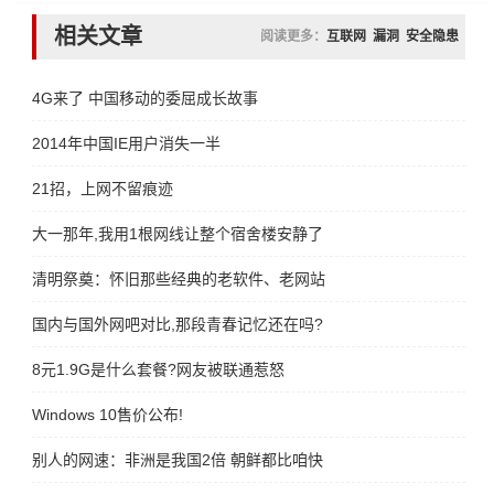
相关文章
阅读更多：
互联网
漏洞
安全隐患
4G来了 中国移动的委屈成长故事
2014年中国IE用户消失一半
21招，上网不留痕迹
大一那年,我用1根网线让整个宿舍楼安静了
清明祭奠：怀旧那些经典的老软件、老网站
国内与国外网吧对比,那段青春记忆还在吗?
8元1.9G是什么套餐?网友被联通惹怒
Windows 10售价公布!
别人的网速：非洲是我国2倍 朝鲜都比咱快