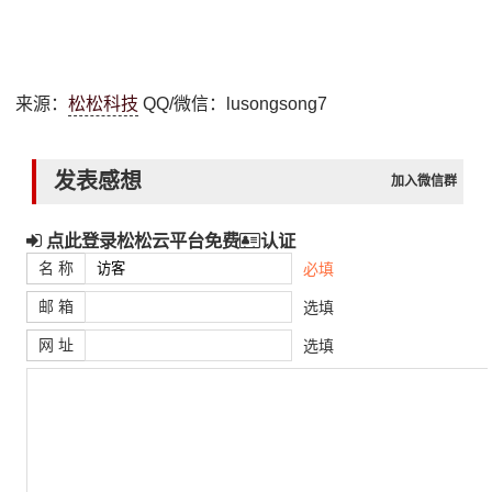
来源：
松松科技
QQ/微信：lusongsong7
发表感想
加入微信群
点此登录松松云平台免费
认证
名 称
必填
邮 箱
选填
网 址
选填