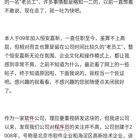
的一名"老员工"，许多事情都是略知一二的，以前一直憋着
不敢说，现在走了，就一吐为快吧。
本人于09年加入恒安嘉新，一直任职至今，虽算不上高
层，但相对而言也算是留在公司时间比较久的"老员工"，整
个恒安嘉新无论在氛围、企业文化和操作模式上，都让我
感到非常不爽，之前不知道为什么，最近看了网上的一些
帖子，终于知道原因啦，下面我说的，就权当一个佐证
吧。感兴趣的就看看，不感兴趣的您就随便点关闭就好
了。
作为一家
软件
公司，理应要重视研发这块的，但我进公司
以来，发现我们公司对
程序员
的关注并不高，公司创建于2
008年，号称是北京市软件企业和海淀区高新技术企业，说