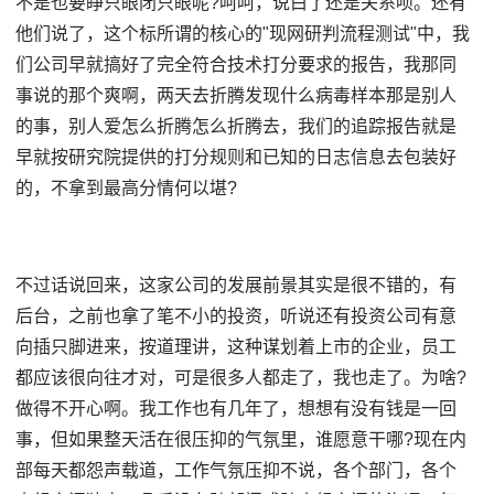
不是也要睁只眼闭只眼呢?呵呵，说白了还是关系呗。还有
他们说了，这个标所谓的核心的"现网研判流程测试"中，我
们公司早就搞好了完全符合技术打分要求的报告，我那同
事说的那个爽啊，两天去折腾发现什么病毒样本那是别人
的事，别人爱怎么折腾怎么折腾去，我们的追踪报告就是
早就按研究院提供的打分规则和已知的日志信息去包装好
的，不拿到最高分情何以堪?
不过话说回来，这家公司的发展前景其实是很不错的，有
后台，之前也拿了笔不小的投资，听说还有投资公司有意
向插只脚进来，按道理讲，这种谋划着上市的企业，员工
都应该很向往才对，可是很多人都走了，我也走了。为啥?
做得不开心啊。我工作也有几年了，想想有没有钱是一回
事，但如果整天活在很压抑的气氛里，谁愿意干哪?现在内
部每天都怨声载道，工作气氛压抑不说，各个部门，各个