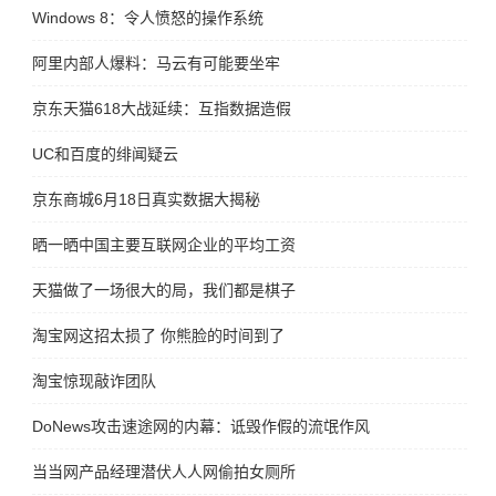
Windows 8：令人愤怒的操作系统
阿里内部人爆料：马云有可能要坐牢
京东天猫618大战延续：互指数据造假
UC和百度的绯闻疑云
京东商城6月18日真实数据大揭秘
晒一晒中国主要互联网企业的平均工资
天猫做了一场很大的局，我们都是棋子
淘宝网这招太损了 你熊脸的时间到了
淘宝惊现敲诈团队
DoNews攻击速途网的内幕：诋毁作假的流氓作风
当当网产品经理潜伏人人网偷拍女厕所