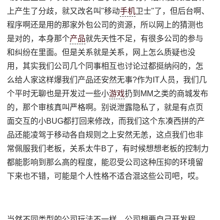
上产生了分歧，就又改名叫"移动
手机
卫士"了，但后台啊、
程序啊还是用的那家外包公司的资源，所以网上的猜测也
是对的，本身那个
产品
就先天性不足，有很多公司的参与
和纠纷在里面。但是关系就是关系，网上怎么质疑也没
用，其实我们公司几个同事相互也讨论过都挺纳闷的，怎
么给人家这样爆我们产品还安然无事?作为IT人员，我们几
个平时无聊也是开发过一些小
游戏
扔到MM之类的商城发布
的，那个审核真叫严格啊。别说泄露隐私了，就是有点页
面交互的小BUG都打回来修改，而我们这个东凑西拼的产
品还能凌驾于移动各自规则之上安然无恙，这点我们也非
常佩服我们老板，关系太牛B了，有时候想想老板的控制力
都能影响到那么高的程度，能忍受公司这种压抑的环境留
下来也不错，可能是个人性格不适合混这些公司吧，哎。
当然不同类型的公司玩法不一样，公司想要自己开发程