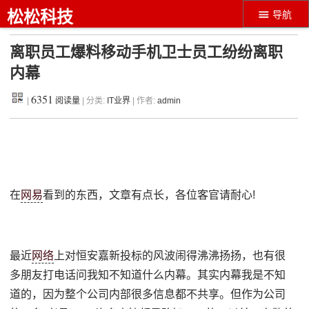
松松科技
导航
离职员工爆料移动手机卫士员工纷纷离职
内幕
6351
|
阅读量
| 分类:
IT业界
| 作者:
admin
在
网易
看到的东西，文章有点长，各位客官请耐心!
最近
网络
上对恒安嘉新投标的风波闹得沸沸扬扬，也有很
多朋友打电话问我知不知道什么内幕。其实内幕我是不知
道的，因为整个公司内部很多信息都不共享。但作为公司